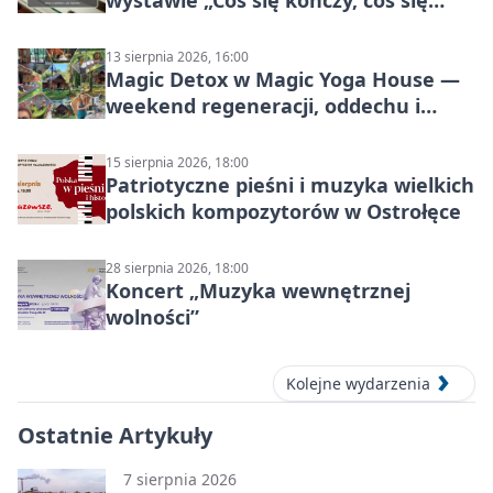
wystawie „Coś się kończy, coś się
zaczyna? Pięćsetlecie włączenia
Mazowsza do Korony”
13 sierpnia 2026, 16:00
Magic Detox w Magic Yoga House —
weekend regeneracji, oddechu i
ruchu
15 sierpnia 2026, 18:00
Patriotyczne pieśni i muzyka wielkich
polskich kompozytorów w Ostrołęce
28 sierpnia 2026, 18:00
Koncert „Muzyka wewnętrznej
wolności”
Kolejne wydarzenia
Ostatnie Artykuły
7 sierpnia 2026