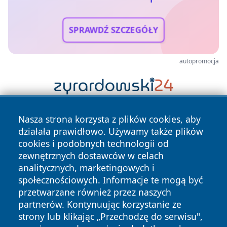
SPRAWDŹ SZCZEGÓŁY
autopromocja
Nasza strona korzysta z plików cookies, aby
działała prawidłowo. Używamy także plików
cookies i podobnych technologii od
zewnętrznych dostawców w celach
analitycznych, marketingowych i
Copyright © 2026 ostrolecki24.pl Wszystkie prawa
społecznościowych. Informacje te mogą być
zastrzeżone.
przetwarzane również przez naszych
partnerów. Kontynuując korzystanie ze
strony lub klikając „Przechodzę do serwisu",
Polityka
Polityka