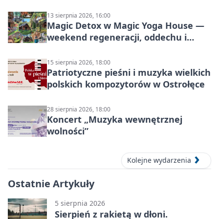
zaczyna? Pięćsetlecie włączenia
Mazowsza do Korony”
13 sierpnia 2026, 16:00
Magic Detox w Magic Yoga House —
weekend regeneracji, oddechu i
ruchu
15 sierpnia 2026, 18:00
Patriotyczne pieśni i muzyka wielkich
polskich kompozytorów w Ostrołęce
28 sierpnia 2026, 18:00
Koncert „Muzyka wewnętrznej
wolności”
Kolejne wydarzenia
Ostatnie Artykuły
5 sierpnia 2026
Sierpień z rakietą w dłoni.