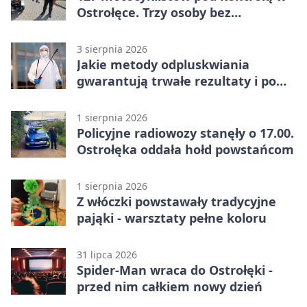
Ostrołęce. Trzy osoby bez
uprawnień
3 sierpnia 2026
Jakie metody odpluskwiania
gwarantują trwałe rezultaty i po
czym poznać rzetelnego
wykonawcę?
1 sierpnia 2026
Policyjne radiowozy stanęły o 17.00.
Ostrołęka oddała hołd powstańcom
1 sierpnia 2026
Z włóczki powstawały tradycyjne
pająki - warsztaty pełne koloru
31 lipca 2026
Spider-Man wraca do Ostrołęki -
przed nim całkiem nowy dzień