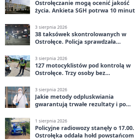
Ostrołęczanie mogą ocenić jakość
życia. Ankieta SGH potrwa 10 minut
3 sierpnia 2026
38 taksówek skontrolowanych w
Ostrołęce. Policja sprawdzała
przewozy z aplikacji
3 sierpnia 2026
127 motocyklistów pod kontrolą w
Ostrołęce. Trzy osoby bez
uprawnień
3 sierpnia 2026
Jakie metody odpluskwiania
gwarantują trwałe rezultaty i po
czym poznać rzetelnego
wykonawcę?
1 sierpnia 2026
Policyjne radiowozy stanęły o 17.00.
Ostrołęka oddała hołd powstańcom