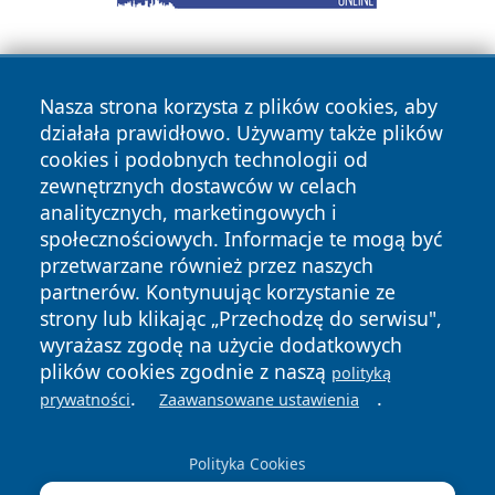
Nasza strona korzysta z plików cookies, aby
działała prawidłowo. Używamy także plików
cookies i podobnych technologii od
zewnętrznych dostawców w celach
Copyright © 2026 ostrolecki24.pl Wszystkie prawa
analitycznych, marketingowych i
zastrzeżone.
społecznościowych. Informacje te mogą być
przetwarzane również przez naszych
partnerów. Kontynuując korzystanie ze
Polityka
Polityka
News
Autorzy
strony lub klikając „Przechodzę do serwisu",
Prywatności
Cookies
wyrażasz zgodę na użycie dodatkowych
plików cookies zgodnie z naszą
polityką
.
.
prywatności
Zaawansowane ustawienia
Polityka Cookies