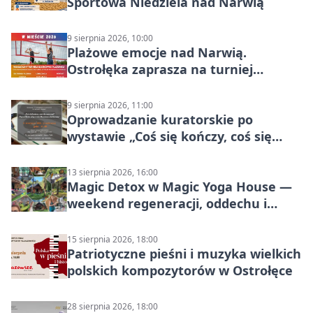
Sportowa Niedziela nad Narwią
9 sierpnia 2026, 10:00
Plażowe emocje nad Narwią.
Ostrołęka zaprasza na turniej
siatkówki
9 sierpnia 2026, 11:00
Oprowadzanie kuratorskie po
wystawie „Coś się kończy, coś się
zaczyna? Pięćsetlecie włączenia
Mazowsza do Korony”
13 sierpnia 2026, 16:00
Magic Detox w Magic Yoga House —
weekend regeneracji, oddechu i
ruchu
15 sierpnia 2026, 18:00
Patriotyczne pieśni i muzyka wielkich
polskich kompozytorów w Ostrołęce
28 sierpnia 2026, 18:00