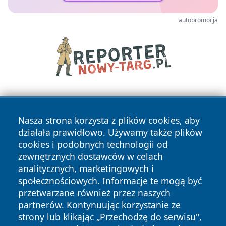
autopromocja
Nasza strona korzysta z plików cookies, aby
działała prawidłowo. Używamy także plików
cookies i podobnych technologii od
zewnętrznych dostawców w celach
Copyright © 2026 ostrolecki24.pl Wszystkie prawa
analitycznych, marketingowych i
zastrzeżone.
społecznościowych. Informacje te mogą być
przetwarzane również przez naszych
partnerów. Kontynuując korzystanie ze
Polityka
Polityka
News
Autorzy
strony lub klikając „Przechodzę do serwisu",
Prywatności
Cookies