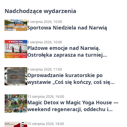
Nadchodzące wydarzenia
9 sierpnia 2026, 10:00
Sportowa Niedziela nad Narwią
9 sierpnia 2026, 10:00
Plażowe emocje nad Narwią.
Ostrołęka zaprasza na turniej
siatkówki
9 sierpnia 2026, 11:00
Oprowadzanie kuratorskie po
wystawie „Coś się kończy, coś się
zaczyna? Pięćsetlecie włączenia
Mazowsza do Korony”
13 sierpnia 2026, 16:00
Magic Detox w Magic Yoga House —
weekend regeneracji, oddechu i
ruchu
15 sierpnia 2026, 18:00