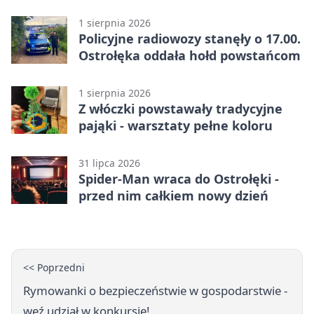
czym poznać rzetelnego
wykonawcę?
1 sierpnia 2026
Policyjne radiowozy stanęły o 17.00.
Ostrołęka oddała hołd powstańcom
1 sierpnia 2026
Z włóczki powstawały tradycyjne
pająki - warsztaty pełne koloru
31 lipca 2026
Spider-Man wraca do Ostrołęki -
przed nim całkiem nowy dzień
<< Poprzedni
Rymowanki o bezpieczeństwie w gospodarstwie -
weź udział w konkursie!