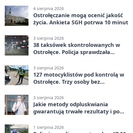
4 sierpnia 2026
Ostrołęczanie mogą ocenić jakość
życia. Ankieta SGH potrwa 10 minut
3 sierpnia 2026
38 taksówek skontrolowanych w
Ostrołęce. Policja sprawdzała
przewozy z aplikacji
3 sierpnia 2026
127 motocyklistów pod kontrolą w
Ostrołęce. Trzy osoby bez
uprawnień
3 sierpnia 2026
Jakie metody odpluskwiania
gwarantują trwałe rezultaty i po
czym poznać rzetelnego
wykonawcę?
1 sierpnia 2026