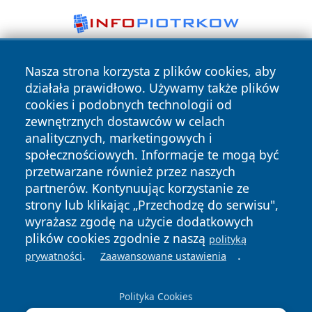
Nasza strona korzysta z plików cookies, aby
działała prawidłowo. Używamy także plików
cookies i podobnych technologii od
zewnętrznych dostawców w celach
analitycznych, marketingowych i
Copyright © 2026 ostrolecki24.pl Wszystkie prawa
społecznościowych. Informacje te mogą być
zastrzeżone.
przetwarzane również przez naszych
partnerów. Kontynuując korzystanie ze
strony lub klikając „Przechodzę do serwisu",
Polityka
Polityka
News
Autorzy
wyrażasz zgodę na użycie dodatkowych
Prywatności
Cookies
plików cookies zgodnie z naszą
polityką
.
.
prywatności
Zaawansowane ustawienia
Polityka Cookies