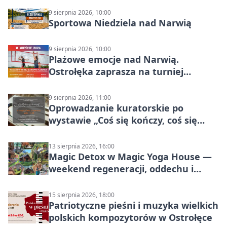
9 sierpnia 2026, 10:00
Sportowa Niedziela nad Narwią
9 sierpnia 2026, 10:00
Plażowe emocje nad Narwią.
Ostrołęka zaprasza na turniej
siatkówki
9 sierpnia 2026, 11:00
Oprowadzanie kuratorskie po
wystawie „Coś się kończy, coś się
zaczyna? Pięćsetlecie włączenia
Mazowsza do Korony”
13 sierpnia 2026, 16:00
Magic Detox w Magic Yoga House —
weekend regeneracji, oddechu i
ruchu
15 sierpnia 2026, 18:00
Patriotyczne pieśni i muzyka wielkich
polskich kompozytorów w Ostrołęce