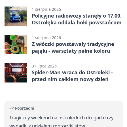
czym poznać rzetelnego
wykonawcę?
1 sierpnia 2026
Policyjne radiowozy stanęły o 17.00.
Ostrołęka oddała hołd powstańcom
1 sierpnia 2026
Z włóczki powstawały tradycyjne
pająki - warsztaty pełne koloru
31 lipca 2026
Spider-Man wraca do Ostrołęki -
przed nim całkiem nowy dzień
<< Poprzedni
Tragiczny weekend na ostrołęckich drogach trzy
wypadki z udziałem motocyklistów