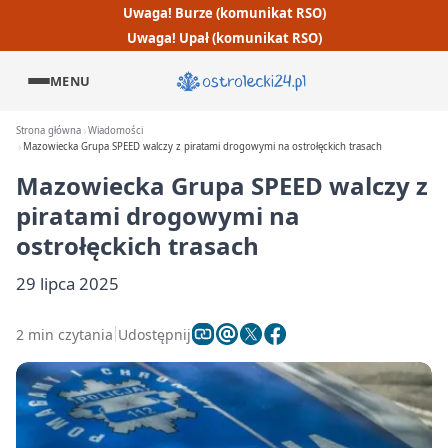
Uwaga! Burze (komunikat RSO)
Uwaga! Upał (komunikat RSO)
MENU
Strona główna
Wiadomości
Mazowiecka Grupa SPEED walczy z piratami drogowymi na ostrołęckich trasach
Mazowiecka Grupa SPEED walczy z
piratami drogowymi na
ostrołęckich trasach
29 lipca 2025
2 min czytania
Udostępnij