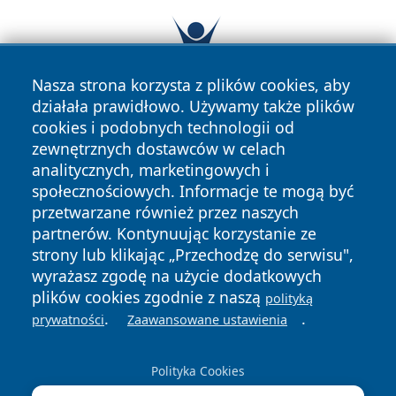
Nasza strona korzysta z plików cookies, aby
działała prawidłowo. Używamy także plików
cookies i podobnych technologii od
zewnętrznych dostawców w celach
analitycznych, marketingowych i
społecznościowych. Informacje te mogą być
przetwarzane również przez naszych
partnerów. Kontynuując korzystanie ze
Copyright © 2026 ostrolecki24.pl Wszystkie prawa
zastrzeżone.
strony lub klikając „Przechodzę do serwisu",
wyrażasz zgodę na użycie dodatkowych
plików cookies zgodnie z naszą
polityką
Polityka
Polityka
.
.
prywatności
Zaawansowane ustawienia
News
Autorzy
Prywatności
Cookies
Polityka Cookies