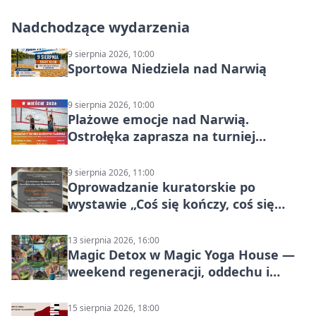
Nadchodzące wydarzenia
9 sierpnia 2026, 10:00
Sportowa Niedziela nad Narwią
9 sierpnia 2026, 10:00
Plażowe emocje nad Narwią.
Ostrołęka zaprasza na turniej
siatkówki
9 sierpnia 2026, 11:00
Oprowadzanie kuratorskie po
wystawie „Coś się kończy, coś się
zaczyna? Pięćsetlecie włączenia
Mazowsza do Korony”
13 sierpnia 2026, 16:00
Magic Detox w Magic Yoga House —
weekend regeneracji, oddechu i
ruchu
15 sierpnia 2026, 18:00