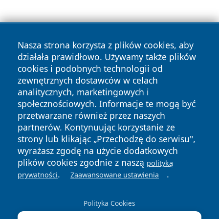
Nasza strona korzysta z plików cookies, aby
działała prawidłowo. Używamy także plików
cookies i podobnych technologii od
zewnętrznych dostawców w celach
Copyright © 2026 ostrolecki24.pl Wszystkie prawa
analitycznych, marketingowych i
zastrzeżone.
społecznościowych. Informacje te mogą być
przetwarzane również przez naszych
partnerów. Kontynuując korzystanie ze
Polityka
Polityka
News
Autorzy
strony lub klikając „Przechodzę do serwisu",
Prywatności
Cookies
wyrażasz zgodę na użycie dodatkowych
plików cookies zgodnie z naszą
polityką
.
.
prywatności
Zaawansowane ustawienia
Polityka Cookies