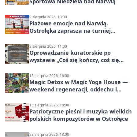
Sportowa Niedziela nad Narwią
9 sierpnia 2026, 10:00
Plażowe emocje nad Narwią.
Ostrołęka zaprasza na turniej
siatkówki
9 sierpnia 2026, 11:00
Oprowadzanie kuratorskie po
wystawie „Coś się kończy, coś się
zaczyna? Pięćsetlecie włączenia
Mazowsza do Korony”
13 sierpnia 2026, 16:00
Magic Detox w Magic Yoga House —
weekend regeneracji, oddechu i
ruchu
15 sierpnia 2026, 18:00
Patriotyczne pieśni i muzyka wielkich
polskich kompozytorów w Ostrołęce
28 sierpnia 2026, 18:00