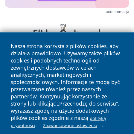
autopromocja
Nasza strona korzysta z plików cookies, aby
działała prawidłowo. Używamy także plików
cookies i podobnych technologii od
zewnętrznych dostawców w celach
analitycznych, marketingowych i
społecznościowych. Informacje te mogą być
przetwarzane również przez naszych
Copyright © 2026 ostrolecki24.pl Wszystkie prawa
partnerów. Kontynuując korzystanie ze
zastrzeżone.
strony lub klikając „Przechodzę do serwisu",
wyrażasz zgodę na użycie dodatkowych
plików cookies zgodnie z naszą
polityką
Polityka
Polityka
.
.
News
Autorzy
prywatności
Zaawansowane ustawienia
Prywatności
Cookies