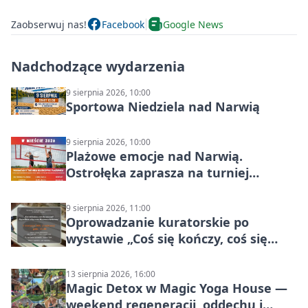
Zaobserwuj nas!
Facebook
Google News
Nadchodzące wydarzenia
9 sierpnia 2026, 10:00
Sportowa Niedziela nad Narwią
9 sierpnia 2026, 10:00
Plażowe emocje nad Narwią.
Ostrołęka zaprasza na turniej
siatkówki
9 sierpnia 2026, 11:00
Oprowadzanie kuratorskie po
wystawie „Coś się kończy, coś się
zaczyna? Pięćsetlecie włączenia
Mazowsza do Korony”
13 sierpnia 2026, 16:00
Magic Detox w Magic Yoga House —
weekend regeneracji, oddechu i