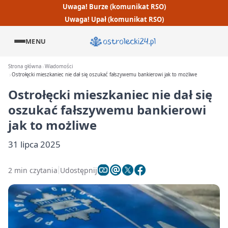
Uwaga! Burze (komunikat RSO)
Uwaga! Upał (komunikat RSO)
MENU
Strona główna
Wiadomości
Ostrołęcki mieszkaniec nie dał się oszukać fałszywemu bankierowi jak to możliwe
Ostrołęcki mieszkaniec nie dał się
oszukać fałszywemu bankierowi
jak to możliwe
31 lipca 2025
2 min czytania
Udostępnij