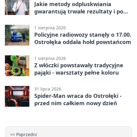
Jakie metody odpluskwiania
gwarantują trwałe rezultaty i po
czym poznać rzetelnego
wykonawcę?
1 sierpnia 2026
Policyjne radiowozy stanęły o 17.00.
Ostrołęka oddała hołd powstańcom
1 sierpnia 2026
Z włóczki powstawały tradycyjne
pająki - warsztaty pełne koloru
31 lipca 2026
Spider-Man wraca do Ostrołęki -
przed nim całkiem nowy dzień
<< Poprzedni