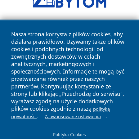
Nasza strona korzysta z plików cookies, aby
działała prawidłowo. Używamy także plików
cookies i podobnych technologii od
zewnętrznych dostawców w celach
Copyright © 2026 ostrolecki24.pl Wszystkie prawa
analitycznych, marketingowych i
zastrzeżone.
społecznościowych. Informacje te mogą być
przetwarzane również przez naszych
partnerów. Kontynuując korzystanie ze
Polityka
Polityka
News
Autorzy
strony lub klikając „Przechodzę do serwisu",
Prywatności
Cookies
wyrażasz zgodę na użycie dodatkowych
plików cookies zgodnie z naszą
polityką
.
.
prywatności
Zaawansowane ustawienia
Polityka Cookies