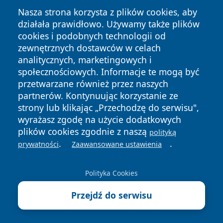
Nasza strona korzysta z plików cookies, aby
działała prawidłowo. Używamy także plików
cookies i podobnych technologii od
zewnętrznych dostawców w celach
Copyright © 2026 ostrolecki24.pl Wszystkie prawa
analitycznych, marketingowych i
zastrzeżone.
społecznościowych. Informacje te mogą być
przetwarzane również przez naszych
partnerów. Kontynuując korzystanie ze
Polityka
Polityka
News
Autorzy
strony lub klikając „Przechodzę do serwisu",
Prywatności
Cookies
wyrażasz zgodę na użycie dodatkowych
plików cookies zgodnie z naszą
polityką
.
.
prywatności
Zaawansowane ustawienia
Polityka Cookies
Przejdź do serwisu