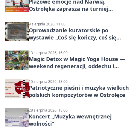
Plażowe emocje nad Narwią.
Ostrołęka zaprasza na turniej
siatkówki
9 sierpnia 2026, 11:00
Oprowadzanie kuratorskie po
wystawie „Coś się kończy, coś się
zaczyna? Pięćsetlecie włączenia
Mazowsza do Korony”
13 sierpnia 2026, 16:00
Magic Detox w Magic Yoga House —
weekend regeneracji, oddechu i
ruchu
15 sierpnia 2026, 18:00
Patriotyczne pieśni i muzyka wielkich
polskich kompozytorów w Ostrołęce
28 sierpnia 2026, 18:00
Koncert „Muzyka wewnętrznej
wolności”