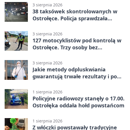
3 sierpnia 2026
38 taksówek skontrolowanych w
Ostrołęce. Policja sprawdzała
przewozy z aplikacji
3 sierpnia 2026
127 motocyklistów pod kontrolą w
Ostrołęce. Trzy osoby bez
uprawnień
3 sierpnia 2026
Jakie metody odpluskwiania
gwarantują trwałe rezultaty i po
czym poznać rzetelnego
wykonawcę?
1 sierpnia 2026
Policyjne radiowozy stanęły o 17.00.
Ostrołęka oddała hołd powstańcom
1 sierpnia 2026
Z włóczki powstawały tradycyjne