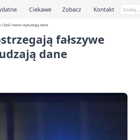
ydatne
Ciekawe
Zobacz
Kontakt
MSy Cześć mamo wyłudzają dane
ostrzegają fałszywe
udzają dane