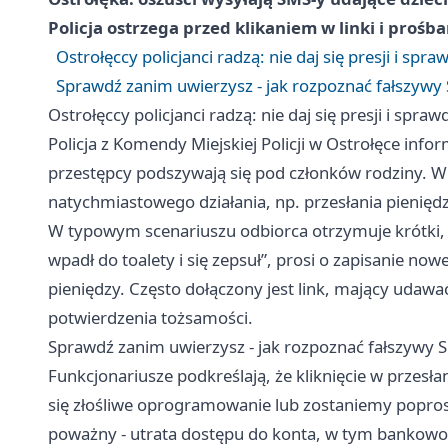
Policja ostrzega przed klikaniem w linki i prośb
Ostrołęccy policjanci radzą: nie daj się presji i sp
Sprawdź zanim uwierzysz - jak rozpoznać fałszywy 
Ostrołęccy policjanci radzą: nie daj się presji i spr
Policja z Komendy Miejskiej Policji w Ostrołęce inf
przestępcy podszywają się pod członków rodziny. W
natychmiastowego działania, np. przesłania pieniędz
W typowym scenariuszu odbiorca otrzymuje krótki, 
wpadł do toalety i się zepsuł”, prosi o zapisanie n
pieniędzy. Często dołączony jest link, mający udaw
potwierdzenia tożsamości.
Sprawdź zanim uwierzysz - jak rozpoznać fałszywy S
Funkcjonariusze podkreślają, że kliknięcie w przesłan
się złośliwe oprogramowanie lub zostaniemy poprosz
poważny - utrata dostępu do konta, w tym bankowośc