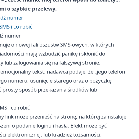
ami o szybkie przelewy.
rawdź numer
SMS i co robić
awdź numer
ormuje o nowej fali oszustw SMS-owych, w których
iadomości mają wzbudzić panikę i skłonić do
y lub zalogowania się na fałszywej stronie.
emocjonalny tekst: nadawca podaje, że „jego telefon
owego numeru, usunięcie starego oraz o pożyczkę
ać prosty sposób przekazania środków lub
MS i co robić
y link może przenieść na stronę, na której zainstaluje
eni o podanie loginu i hasła. Efekt może być
i elektronicznej, lub kradzież tożsamości.