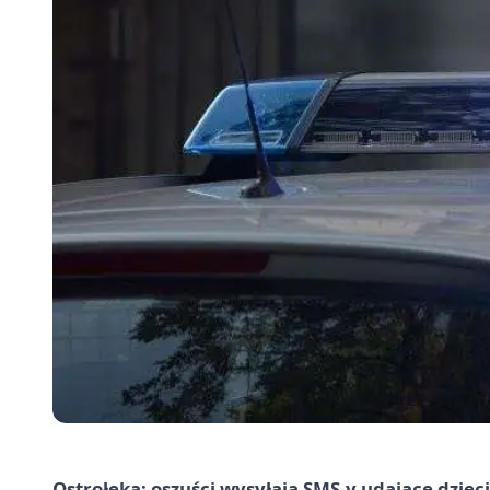
Ostrołęka: oszuści wysyłają SMS-y udające dziec