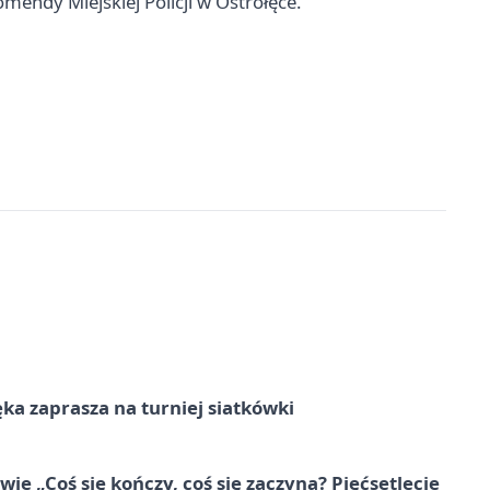
endy Miejskiej Policji w Ostrołęce.
ka zaprasza na turniej siatkówki
e „Coś się kończy, coś się zaczyna? Pięćsetlecie