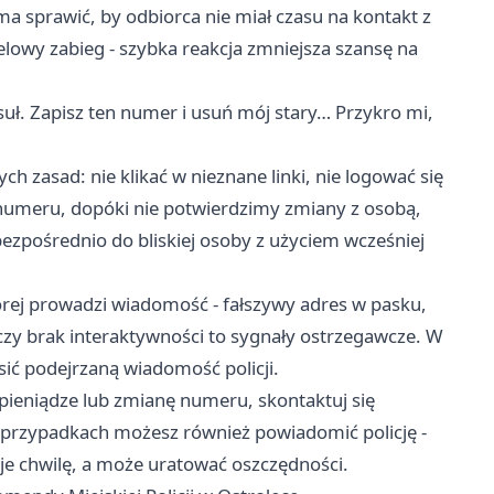
a sprawić, by odbiorca nie miał czasu na kontakt z
lowy zabieg - szybka reakcja zmniejsza szansę na
suł. Zapisz ten numer i usuń mój stary… Przykro mi,
ch zasad: nie klikać w nieznane linki, nie logować się
numeru, dopóki nie potwierdzimy zmiany z osobą,
ezpośrednio do bliskiej osoby z użyciem wcześniej
órej prowadzi wiadomość - fałszywy adres w pasku,
zy brak interaktywności to sygnały ostrzegawcze. W
sić podejrzaną wiadomość policji.
 pieniądze lub zmianę numeru, skontaktuj się
h przypadkach możesz również powiadomić policję -
je chwilę, a może uratować oszczędności.