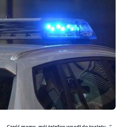
i – „Cześć mamo, mój telefon wpadł do toalety…”