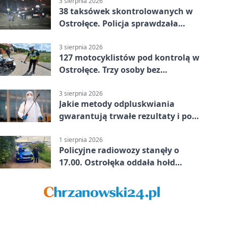
3 sierpnia 2026
38 taksówek skontrolowanych w
Ostrołęce. Policja sprawdzała
przewozy z aplikacji
3 sierpnia 2026
127 motocyklistów pod kontrolą w
Ostrołęce. Trzy osoby bez
uprawnień
3 sierpnia 2026
Jakie metody odpluskwiania
gwarantują trwałe rezultaty i po
czym poznać rzetelnego
wykonawcę?
1 sierpnia 2026
Policyjne radiowozy stanęły o
17.00. Ostrołęka oddała hołd
powstańcom