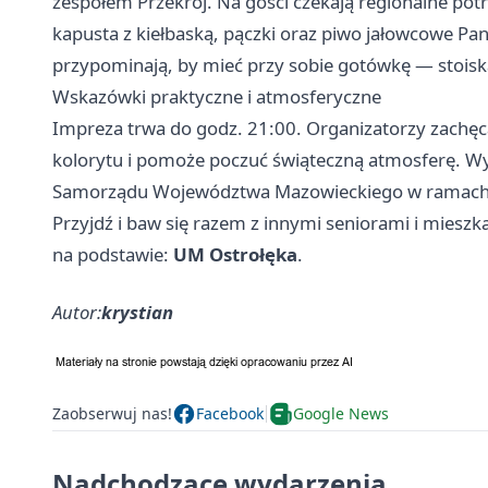
zespołem Przekrój. Na gości czekają regionalne po
kapusta z kiełbaską, pączki oraz piwo jałowcowe Pa
przypominają, by mieć przy sobie gotówkę — stois
Wskazówki praktyczne i atmosferyczne
Impreza trwa do godz. 21:00. Organizatorzy zachęca
kolorytu i pomoże poczuć świąteczną atmosferę. W
Samorządu Województwa Mazowieckiego w ramach za
Przyjdź i baw się razem z innymi seniorami i mieszk
na podstawie:
UM Ostrołęka
.
Autor:
krystian
Zaobserwuj nas!
Facebook
Google News
Nadchodzące wydarzenia