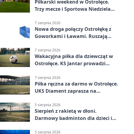
Piłkarski weekend w Ostrołęce.
Trzy mecze i Sportowa Niedziela
nad Narwią
7 sierpnia 2026
Nowa droga połączy Ostrołękę z
Goworkami i Ławami. Ruszają
prace
7 sierpnia 2026
Wakacyjna piłka dla dziewcząt w
Ostrołęce. KS Jantar prowadzi
bezpłatne treningi
7 sierpnia 2026
Piłka ręczna za darmo w Ostrołęce.
UKS Diament zaprasza na
wakacyjne treningi
5 sierpnia 2026
Sierpień z rakietą w dłoni.
Darmowy badminton dla dzieci i
młodzieży
5 sierpnia 2026