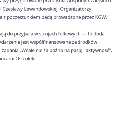
trawy przygotowane przez Koła Gospodyń Wiejskich:
ni Czesławy Lewandowskiej. Organizatorzy
ka z poczęstunkiem będą prowadzone przez KGW.
ją do przyjścia w strojach folkowych — to doda
ydarzenie jest współfinansowane ze środków
dania „Wcale nie za późno na pasję i aktywność”.
ańcami Ostrołęki.