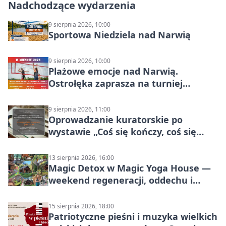
Nadchodzące wydarzenia
9 sierpnia 2026, 10:00
Sportowa Niedziela nad Narwią
9 sierpnia 2026, 10:00
Plażowe emocje nad Narwią.
Ostrołęka zaprasza na turniej
siatkówki
9 sierpnia 2026, 11:00
Oprowadzanie kuratorskie po
wystawie „Coś się kończy, coś się
zaczyna? Pięćsetlecie włączenia
Mazowsza do Korony”
13 sierpnia 2026, 16:00
Magic Detox w Magic Yoga House —
weekend regeneracji, oddechu i
ruchu
15 sierpnia 2026, 18:00
Patriotyczne pieśni i muzyka wielkich