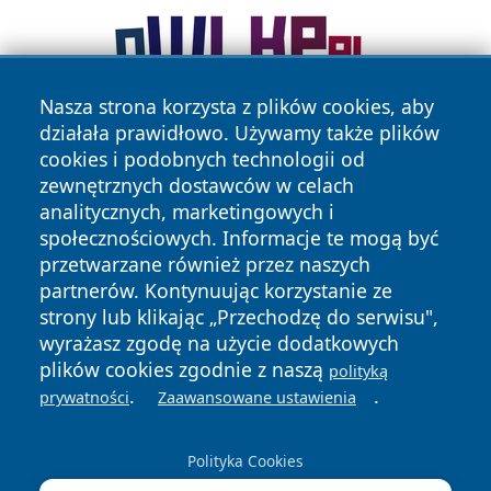
Nasza strona korzysta z plików cookies, aby
działała prawidłowo. Używamy także plików
cookies i podobnych technologii od
zewnętrznych dostawców w celach
analitycznych, marketingowych i
społecznościowych. Informacje te mogą być
przetwarzane również przez naszych
Copyright © 2026 ostrolecki24.pl Wszystkie prawa
partnerów. Kontynuując korzystanie ze
zastrzeżone.
strony lub klikając „Przechodzę do serwisu",
wyrażasz zgodę na użycie dodatkowych
plików cookies zgodnie z naszą
Polityka
Polityka
polityką
News
Autorzy
.
.
Prywatności
Cookies
prywatności
Zaawansowane ustawienia
Polityka Cookies