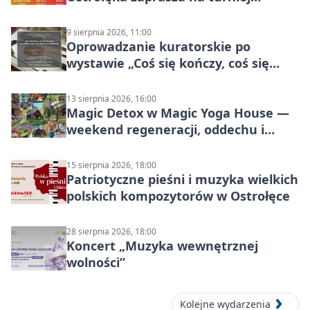
siatkówki
9 sierpnia 2026, 11:00
Oprowadzanie kuratorskie po
wystawie „Coś się kończy, coś się
zaczyna? Pięćsetlecie włączenia
Mazowsza do Korony”
13 sierpnia 2026, 16:00
Magic Detox w Magic Yoga House —
weekend regeneracji, oddechu i
ruchu
15 sierpnia 2026, 18:00
Patriotyczne pieśni i muzyka wielkich
polskich kompozytorów w Ostrołęce
28 sierpnia 2026, 18:00
Koncert „Muzyka wewnętrznej
wolności”
Kolejne wydarzenia