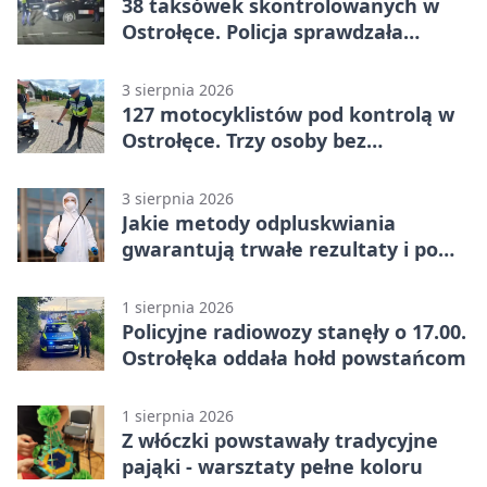
38 taksówek skontrolowanych w
Ostrołęce. Policja sprawdzała
przewozy z aplikacji
3 sierpnia 2026
127 motocyklistów pod kontrolą w
Ostrołęce. Trzy osoby bez
uprawnień
3 sierpnia 2026
Jakie metody odpluskwiania
gwarantują trwałe rezultaty i po
czym poznać rzetelnego
wykonawcę?
1 sierpnia 2026
Policyjne radiowozy stanęły o 17.00.
Ostrołęka oddała hołd powstańcom
1 sierpnia 2026
Z włóczki powstawały tradycyjne
pająki - warsztaty pełne koloru