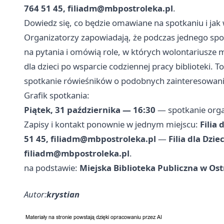
764 51 45,
filiadm@mbpostroleka.pl
.
Dowiedz się, co będzie omawiane na spotkaniu i ja
Organizatorzy zapowiadają, że podczas jednego sp
na pytania i omówią role, w których wolontariusze
dla dzieci po wsparcie codziennej pracy biblioteki. 
spotkanie rówieśników o podobnych zainteresowani
Grafik spotkania:
Piątek, 31 października — 16:30
— spotkanie organi
Zapisy i kontakt ponownie w jednym miejscu:
Filia 
51 45,
filiadm@mbpostroleka.pl
—
Filia dla Dzie
filiadm@mbpostroleka.pl
.
na podstawie:
Miejska Biblioteka Publiczna w Ost
Autor:
krystian