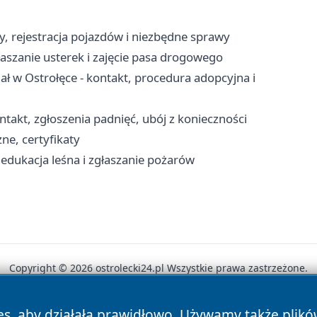
y, rejestracja pojazdów i niezbędne sprawy
aszanie usterek i zajęcie pasa drogowego
 w Ostrołęce - kontakt, procedura adopcyjna i
takt, zgłoszenia padnięć, ubój z konieczności
ne, certyfikaty
edukacja leśna i zgłaszanie pożarów
Copyright © 2026 ostrolecki24.pl Wszystkie prawa zastrzeżone.
es, aby działała prawidłowo. Używamy także plik