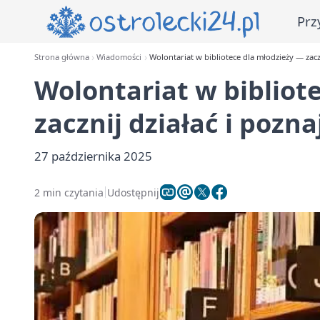
Prz
Strona główna
Wiadomości
Wolontariat w bibliotece dla młodzieży — zacz
Wolontariat w bibliot
zacznij działać i pozn
27 października 2025
2 min czytania
Udostępnij