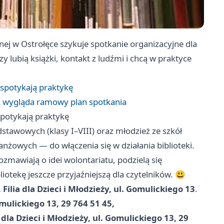
icznej w Ostrołęce szykuje spotkanie organizacyjne dla
y lubią książki, kontakt z ludźmi i chcą w praktyce
 spotykają praktykę
ak wygląda ramowy plan spotkania
spotykają praktykę
odstawowych (klasy I–VIII) oraz młodzież ze szkół
żowych — do włączenia się w działania biblioteki.
zmawiają o idei wolontariatu, podzielą się
liotekę jeszcze przyjaźniejszą dla czytelników. 😃
 Filia dla Dzieci i Młodzieży, ul. Gomulickiego 13
.
Gomulickiego 13, 29 764 51 45,
a dla Dzieci i Młodzieży, ul. Gomulickiego 13, 29