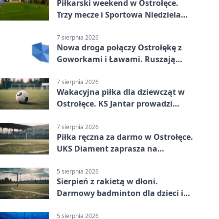
Piłkarski weekend w Ostrołęce.
Trzy mecze i Sportowa Niedziela
nad Narwią
7 sierpnia 2026
Nowa droga połączy Ostrołękę z
Goworkami i Ławami. Ruszają
prace
7 sierpnia 2026
Wakacyjna piłka dla dziewcząt w
Ostrołęce. KS Jantar prowadzi
bezpłatne treningi
7 sierpnia 2026
Piłka ręczna za darmo w Ostrołęce.
UKS Diament zaprasza na
wakacyjne treningi
5 sierpnia 2026
Sierpień z rakietą w dłoni.
Darmowy badminton dla dzieci i
młodzieży
5 sierpnia 2026