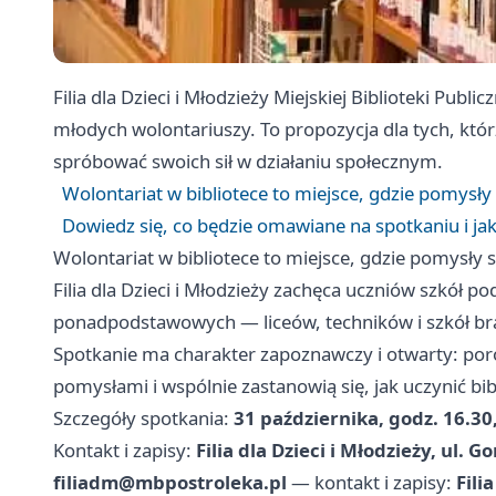
Filia dla Dzieci i Młodzieży Miejskiej Biblioteki Publ
młodych wolontariuszy. To propozycja dla tych, którz
spróbować swoich sił w działaniu społecznym.
Wolontariat w bibliotece to miejsce, gdzie pomysły
Dowiedz się, co będzie omawiane na spotkaniu i j
Wolontariat w bibliotece to miejsce, gdzie pomysły 
Filia dla Dzieci i Młodzieży zachęca uczniów szkół p
ponadpodstawowych — liceów, techników i szkół bran
Spotkanie ma charakter zapoznawczy i otwarty: poro
pomysłami i wspólnie zastanowią się, jak uczynić bib
Szczegóły spotkania:
31 października, godz. 16.30,
Kontakt i zapisy:
Filia dla Dzieci i Młodzieży, ul. 
filiadm@mbpostroleka.pl
— kontakt i zapisy:
Fili