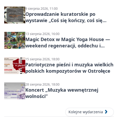
siatkówki
9 sierpnia 2026, 11:00
Oprowadzanie kuratorskie po
wystawie „Coś się kończy, coś się
zaczyna? Pięćsetlecie włączenia
Mazowsza do Korony”
13 sierpnia 2026, 16:00
Magic Detox w Magic Yoga House —
weekend regeneracji, oddechu i
ruchu
15 sierpnia 2026, 18:00
Patriotyczne pieśni i muzyka wielkich
polskich kompozytorów w Ostrołęce
28 sierpnia 2026, 18:00
Koncert „Muzyka wewnętrznej
wolności”
Kolejne wydarzenia