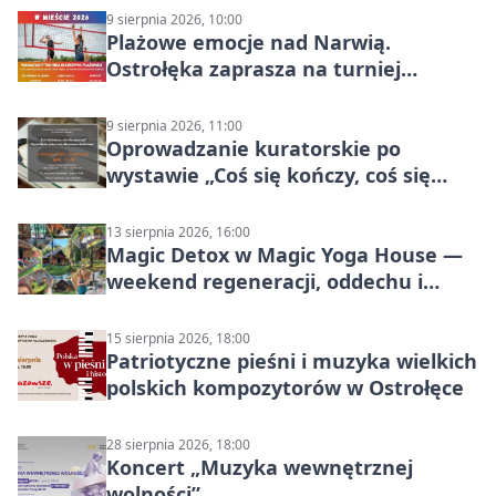
9 sierpnia 2026, 10:00
Plażowe emocje nad Narwią.
Ostrołęka zaprasza na turniej
siatkówki
9 sierpnia 2026, 11:00
Oprowadzanie kuratorskie po
wystawie „Coś się kończy, coś się
zaczyna? Pięćsetlecie włączenia
Mazowsza do Korony”
13 sierpnia 2026, 16:00
Magic Detox w Magic Yoga House —
weekend regeneracji, oddechu i
ruchu
15 sierpnia 2026, 18:00
Patriotyczne pieśni i muzyka wielkich
polskich kompozytorów w Ostrołęce
28 sierpnia 2026, 18:00
Koncert „Muzyka wewnętrznej
wolności”