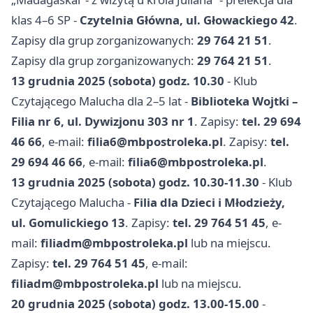
klas 4–6 SP -
Czytelnia Główna, ul. Głowackiego 42
.
Zapisy dla grup zorganizowanych:
29 764 21 51
.
Zapisy dla grup zorganizowanych:
29 764 21 51
.
13 grudnia 2025 (sobota) godz. 10.30
- Klub
Czytającego Malucha dla 2–5 lat -
Biblioteka Wojtki –
Filia nr 6, ul. Dywizjonu 303 nr 1
. Zapisy:
tel. 29 694
46 66
, e-mail:
filia6@mbpostroleka.pl
. Zapisy:
tel.
29 694 46 66
, e-mail:
filia6@mbpostroleka.pl
.
13 grudnia 2025 (sobota) godz. 10.30-11.30
- Klub
Czytającego Malucha -
Filia dla Dzieci i Młodzieży,
ul. Gomulickiego 13
. Zapisy:
tel. 29 764 51 45
, e-
mail:
filiadm@mbpostroleka.pl
lub na miejscu.
Zapisy:
tel. 29 764 51 45
, e-mail:
filiadm@mbpostroleka.pl
lub na miejscu.
20 grudnia 2025 (sobota) godz. 13.00-15.00
-