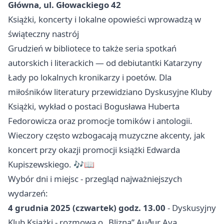
Główna, ul. Głowackiego 42
Książki, koncerty i lokalne opowieści wprowadzą w
świąteczny nastrój
Grudzień w bibliotece to także seria spotkań
autorskich i literackich — od debiutantki Katarzyny
Łady po lokalnych kronikarzy i poetów. Dla
miłośników literatury przewidziano Dyskusyjne Kluby
Książki, wykład o postaci Bogusława Huberta
Fedorowicza oraz promocje tomików i antologii.
Wieczory często wzbogacają muzyczne akcenty, jak
koncert przy okazji promocji książki Edwarda
Kupiszewskiego. 🎶📖
Wybór dni i miejsc - przegląd najważniejszych
wydarzeń:
4 grudnia 2025 (czwartek) godz. 13.00
- Dyskusyjny
Klub Książki - rozmowa o „Blizna” Auður Ava