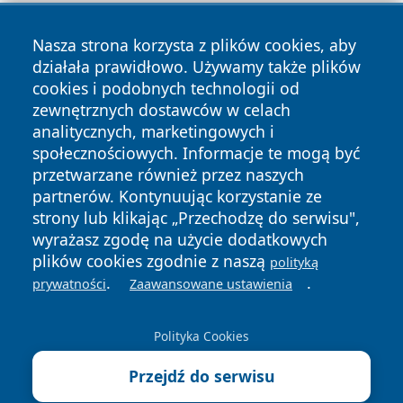
Nasza strona korzysta z plików cookies, aby
działała prawidłowo. Używamy także plików
cookies i podobnych technologii od
zewnętrznych dostawców w celach
Copyright © 2026 ostrolecki24.pl Wszystkie prawa
analitycznych, marketingowych i
zastrzeżone.
społecznościowych. Informacje te mogą być
przetwarzane również przez naszych
partnerów. Kontynuując korzystanie ze
Polityka
Polityka
News
Autorzy
strony lub klikając „Przechodzę do serwisu",
Prywatności
Cookies
wyrażasz zgodę na użycie dodatkowych
plików cookies zgodnie z naszą
polityką
.
.
prywatności
Zaawansowane ustawienia
Polityka Cookies
Przejdź do serwisu