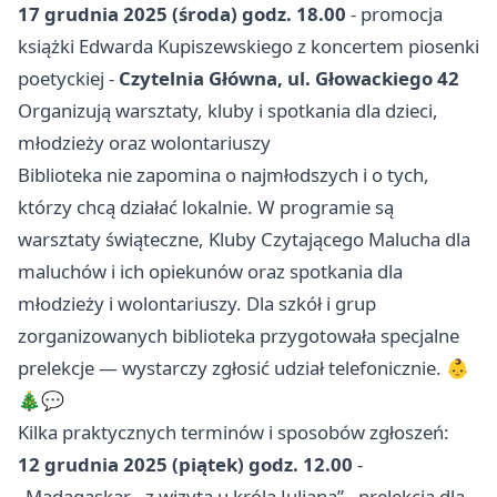
17 grudnia 2025 (środa) godz. 18.00
- promocja
książki Edwarda Kupiszewskiego z koncertem piosenki
poetyckiej -
Czytelnia Główna, ul. Głowackiego 42
Organizują warsztaty, kluby i spotkania dla dzieci,
młodzieży oraz wolontariuszy
Biblioteka nie zapomina o najmłodszych i o tych,
którzy chcą działać lokalnie. W programie są
warsztaty świąteczne, Kluby Czytającego Malucha dla
maluchów i ich opiekunów oraz spotkania dla
młodzieży i wolontariuszy. Dla szkół i grup
zorganizowanych biblioteka przygotowała specjalne
prelekcje — wystarczy zgłosić udział telefonicznie. 👶
🎄💬
Kilka praktycznych terminów i sposobów zgłoszeń:
12 grudnia 2025 (piątek) godz. 12.00
-
„Madagaskar - z wizytą u króla Juliana” - prelekcja dla