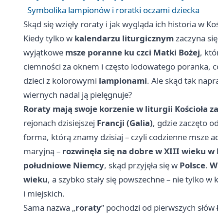
Symbolika lampionów i roratki oczami dziecka
Skąd się wzięły roraty i jak wygląda ich historia w Ko
Kiedy tylko w
kalendarzu liturgicznym
zaczyna si
wyjątkowe
msze poranne ku czci Matki Bożej
, kt
ciemności za oknem i często lodowatego poranka, co
dzieci z kolorowymi
lampionami
. Ale skąd tak napr
wiernych nadal ją pielęgnuje?
Roraty mają swoje korzenie w liturgii Kościoła z
rejonach dzisiejszej
Francji (Galia)
, gdzie zaczęto 
forma, którą znamy dzisiaj – czyli codzienne msze
maryjną –
rozwinęła się na dobre w XIII wieku w
południowe Niemcy
, skąd przyjęła się w
Polsce
.
W 
wieku
, a szybko stały się powszechne – nie tylko w 
i miejskich.
Sama nazwa „
roraty
” pochodzi od pierwszych słów