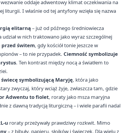
o wezwanie oddaje adwentowy klimat oczekiwania na
 liturgii. I właśnie od tej antyfony wzięła się nazwa
rgią elitarną
– już od późnego średniowiecza
 a udział w nich traktowano jako wyraz szczególnej
–
przed świtem
, gdy kościół tonie jeszcze w
ampionów – to nie przypadek.
Ciemność symbolizuje
hrystus
. Ten kontrast między nocą a światłem to
iei.
–
świecę symbolizującą Maryję
, która jako
tary zwyczaj, który wciąż żyje, zwłaszcza tam, gdzie
or Adwentu to fiolet
, roraty jako msza maryjna
dnie z dawną tradycją liturgiczną – i wiele parafii nadal
L-u
roraty przeżywały prawdziwy rozkwit. Mimo
ony
– z bibuły, papieru, słoików i świeczek. Dla wielu z