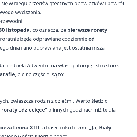
 się w biegu przedświątecznych obowiązków i powrót
howego wyciszenia.
 przewodni
30 listopada
, co oznacza, że
pierwsze roraty
 roratnie będą odprawiane codziennie
od
tego dnia rano odprawiana jest ostatnia msza
a niedziela Adwentu ma własną liturgię i strukturę.
arafie
, ale najczęściej są to:
ych, zwłaszcza rodzin z dziećmi. Warto śledzić
e
roraty „dziecięce”
o innych godzinach niż te dla
ieża Leona XIII
, a hasło roku brzmi:
„Ja, Biały
„Małego Gościa Niedzielnego”.