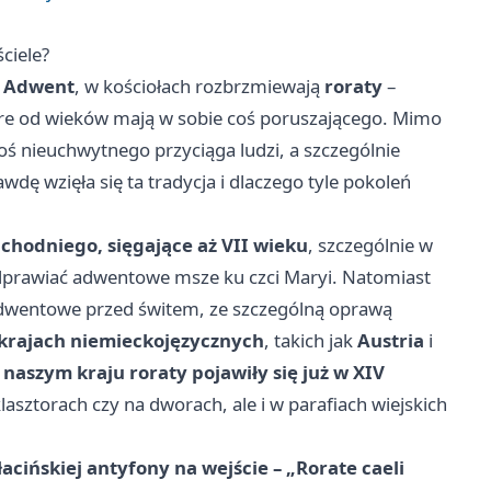
ściele?
ę
Adwent
, w kościołach rozbrzmiewają
roraty
–
óre od wieków mają w sobie coś poruszającego. Mimo
ś nieuchwytnego przyciąga ludzi, a szczególnie
awdę wzięła się ta tradycja i dlaczego tyle pokoleń
achodniego, sięgające aż VII wieku
, szczególnie w
odprawiać adwentowe msze ku czci Maryi. Natomiast
 adwentowe przed świtem, ze szczególną oprawą
 krajach niemieckojęzycznych
, takich jak
Austria
i
naszym kraju roraty pojawiły się już w XIV
klasztorach czy na dworach, ale i w parafiach wiejskich
łacińskiej antyfony na wejście – „Rorate caeli