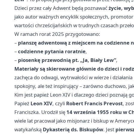
Dzieci przez cały Adwent będą poznawać
życie, wyb
jako autor ważnych encyklik społecznych, promotor 
wartości chrześcijańskich w trudnych czasach przeł
W ramach rorat 2025 przygotowano:
–
planszę adwentową z miejscem na codzienne n
–
codzienne pytania roratnie
,
–
piosenkę przewodnią pt. „Ja, Biały Lew”
,
Materiały są skierowane głównie do dzieci i rodz
zachęca do odwagi, wytrwałości w wierze i działania
spokojny, ale też inspirujący – zarówno duchowo, jak
Kim jest papież Leon XIV i dlaczego dzieci poznają g
Papież
Leon XIV
, czyli
Robert Francis Prevost
, zo
Franciszka. Urodził się
14 września 1955 roku w C
wiele lat pracował jako misjonarz i biskup w Amery
watykańską
Dykasterią ds. Biskupów
. Jest
pierws