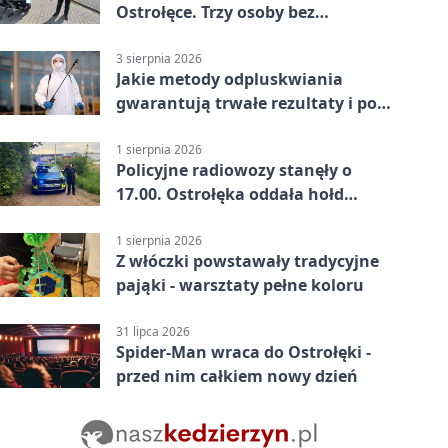
Ostrołęce. Trzy osoby bez
uprawnień
3 sierpnia 2026
Jakie metody odpluskwiania
gwarantują trwałe rezultaty i po
czym poznać rzetelnego
wykonawcę?
1 sierpnia 2026
Policyjne radiowozy stanęły o
17.00. Ostrołęka oddała hołd
powstańcom
1 sierpnia 2026
Z włóczki powstawały tradycyjne
pająki - warsztaty pełne koloru
31 lipca 2026
Spider-Man wraca do Ostrołęki -
przed nim całkiem nowy dzień