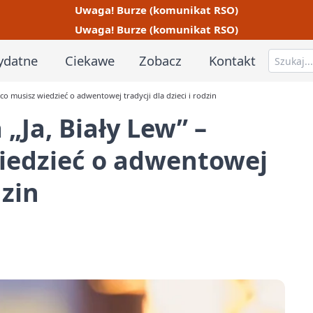
Uwaga! Burze (komunikat RSO)
Uwaga! Burze (komunikat RSO)
ydatne
Ciekawe
Zobacz
Kontakt
 co musisz wiedzieć o adwentowej tradycji dla dzieci i rodzin
 „Ja, Biały Lew” –
wiedzieć o adwentowej
dzin