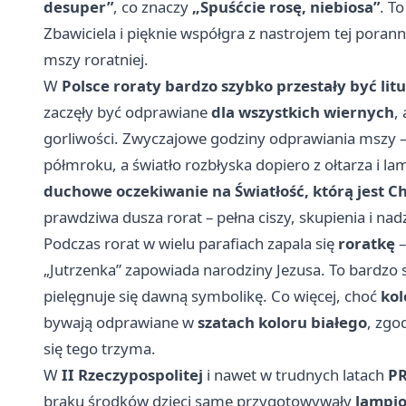
desuper”
, co znaczy
„Spuśćcie rosę, niebiosa”
. T
Zbawiciela i pięknie współgra z nastrojem tej porannej
mszy roratniej.
W
Polsce roraty bardzo szybko przestały być litu
zaczęły być odprawiane
dla wszystkich wiernych
,
gorliwości. Zwyczajowe godziny odprawiania mszy 
półmroku, a światło rozbłyska dopiero z ołtarza i l
duchowe oczekiwanie na Światłość, którą jest C
prawdziwa dusza rorat – pełna ciszy, skupienia i nadz
Podczas rorat w wielu parafiach zapala się
roratkę
„Jutrzenka” zapowiada narodziny Jezusa. To bardzo s
pielęgnuje się dawną symbolikę. Co więcej, choć
kol
bywają odprawiane w
szatach koloru białego
, zgo
się tego trzyma.
W
II Rzeczypospolitej
i nawet w trudnych latach
PR
braku środków dzieci same przygotowywały
lampi