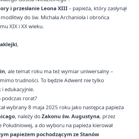
ory i przesłanie Leona XIII
– papieża, który zasłynął
modlitwy do św. Michała Archanioła i obrońca
omu XIX i XX wieku.
aklejki
,
in
, ale temat roku ma też wymiar uniwersalny –
 mimo trudności. To będzie Adwent nie tylko
 i edukacyjnie.
o podczas rorat?
stał wybrany 8 maja 2025 roku jako następca papieża
hicago
, należy do
Zakonu św. Augustyna
, przez
ce Południowej, a do wyboru na papieża kierował
zym papieżem pochodzącym ze Stanów