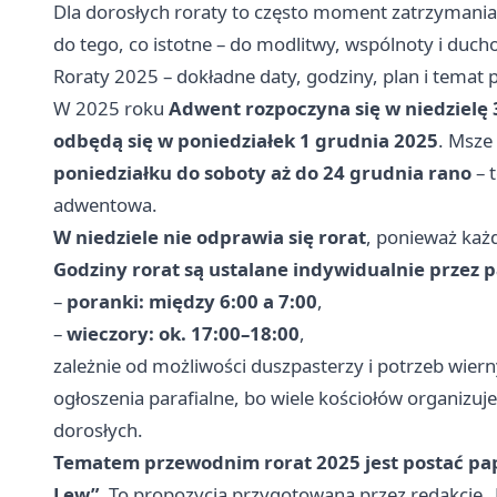
Dla dorosłych roraty to często moment zatrzymania
do tego, co istotne – do modlitwy, wspólnoty i duc
Roraty 2025 – dokładne daty, godziny, plan i temat
W 2025 roku
Adwent rozpoczyna się w niedzielę 
odbędą się w poniedziałek 1 grudnia 2025
. Msze
poniedziałku do soboty aż do 24 grudnia rano
– 
adwentowa.
W niedziele nie odprawia się rorat
, ponieważ każd
Godziny rorat są ustalane indywidualnie przez p
–
poranki: między 6:00 a 7:00
,
–
wieczory: ok. 17:00–18:00
,
zależnie od możliwości duszpasterzy i potrzeb wiern
ogłoszenia parafialne, bo wiele kościołów organizuj
dorosłych.
Tematem przewodnim rorat 2025 jest postać pap
Lew”
. To propozycja przygotowana przez redakcję 