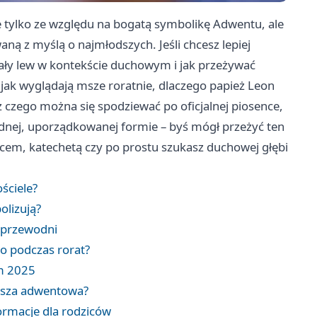
e tylko ze względu na bogatą symbolikę Adwentu, ale
ną z myślą o najmłodszych. Jeśli chcesz lepiej
biały lew w kontekście duchowym i jak przeżywać
, jak wyglądają msze roratnie, dlaczego papież Leon
 czego można się spodziewać po oficjalnej piosence,
jednej, uporządkowanej formie – byś mógł przeżyć ten
dzicem, katechetą czy po prostu szukasz duchowej głębi
ościele?
olizują?
t przewodni
go podczas rorat?
om 2025
ansza adwentowa?
formacje dla rodziców