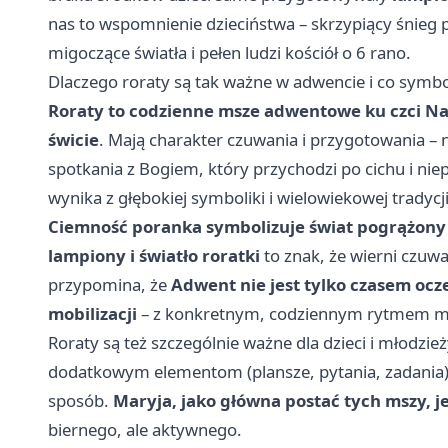
nas to wspomnienie dzieciństwa – skrzypiący śnieg p
migoczące światła i pełen ludzi kościół o 6 rano.
Dlaczego roraty są tak ważne w adwencie i co symbo
Roraty to codzienne msze adwentowe ku czci Na
świcie
. Mają charakter czuwania i przygotowania –
spotkania z Bogiem, który przychodzi po cichu i niep
wynika z głębokiej symboliki i wielowiekowej tradycji
Ciemność poranka symbolizuje świat pogrążony
lampiony i światło roratki
to znak, że wierni czuwa
przypomina, że
Adwent nie jest tylko czasem oc
mobilizacji
– z konkretnym, codziennym rytmem mod
Roraty są też szczególnie ważne dla dzieci i młodzie
dodatkowym elementom (plansze, pytania, zadania
sposób.
Maryja, jako główna postać tych mszy, j
biernego, ale aktywnego.