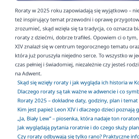
Roraty w 2025 roku zapowiadają się wyjątkowo – ni
też inspirujący temat przewodni i oprawę przygotowa
zrozumieć, skąd wzięła się ta tradycja, co oznacza 
roraty z dziećmi, dobrze trafiłeś. Opowiem ci o tym
XIV znalazł się w centrum tegorocznego tematu oraz
która już poruszyła niejedno serce. To wszystko w 
czas pełniej i świadomiej, niezależnie czy jesteś ro
na Adwent.
Skąd się wzięły roraty i jak wygląda ich historia w K
Dlaczego roraty są tak ważne w adwencie i co symb
Roraty 2025 – dokładne daty, godziny, plan i tema
Kim jest papież Leon XIV i dlaczego dzieci poznają 
„Ja, Biały Lew” – piosenka, która nadaje ton rorat
Jak wyglądają pytania roratnie i do czego służy pl
Czy roraty odbywają się tylko rano? Praktyczne in