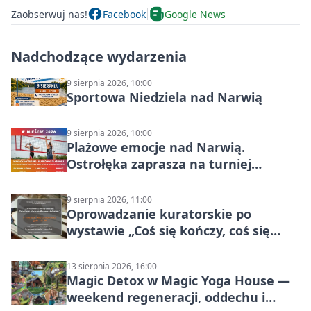
Zaobserwuj nas!
Facebook
Google News
Nadchodzące wydarzenia
9 sierpnia 2026, 10:00
Sportowa Niedziela nad Narwią
9 sierpnia 2026, 10:00
Plażowe emocje nad Narwią.
Ostrołęka zaprasza na turniej
siatkówki
9 sierpnia 2026, 11:00
Oprowadzanie kuratorskie po
wystawie „Coś się kończy, coś się
zaczyna? Pięćsetlecie włączenia
Mazowsza do Korony”
13 sierpnia 2026, 16:00
Magic Detox w Magic Yoga House —
weekend regeneracji, oddechu i