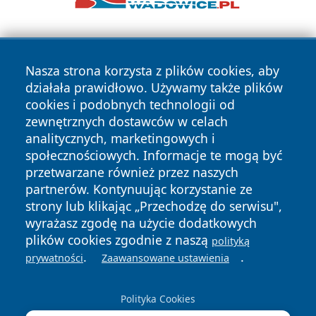
Nasza strona korzysta z plików cookies, aby
działała prawidłowo. Używamy także plików
cookies i podobnych technologii od
zewnętrznych dostawców w celach
Copyright © 2026 ostrolecki24.pl Wszystkie prawa
analitycznych, marketingowych i
zastrzeżone.
społecznościowych. Informacje te mogą być
przetwarzane również przez naszych
partnerów. Kontynuując korzystanie ze
Polityka
Polityka
News
Autorzy
strony lub klikając „Przechodzę do serwisu",
Prywatności
Cookies
wyrażasz zgodę na użycie dodatkowych
plików cookies zgodnie z naszą
polityką
.
.
prywatności
Zaawansowane ustawienia
Polityka Cookies