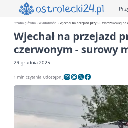
Prz
Strona główna
Wiadomości
Wjechał na przejazd przy ul. Warszawskiej na
Wjechał na przejazd p
czerwonym - surowy m
29 grudnia 2025
1 min czytania
Udostępnij