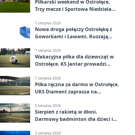
Piłkarski weekend w Ostrołęce.
Trzy mecze i Sportowa Niedziela
nad Narwią
7 sierpnia 2026
Nowa droga połączy Ostrołękę z
Goworkami i Ławami. Ruszają
prace
7 sierpnia 2026
Wakacyjna piłka dla dziewcząt w
Ostrołęce. KS Jantar prowadzi
bezpłatne treningi
7 sierpnia 2026
Piłka ręczna za darmo w Ostrołęce.
UKS Diament zaprasza na
wakacyjne treningi
5 sierpnia 2026
Sierpień z rakietą w dłoni.
Darmowy badminton dla dzieci i
młodzieży
5 sierpnia 2026