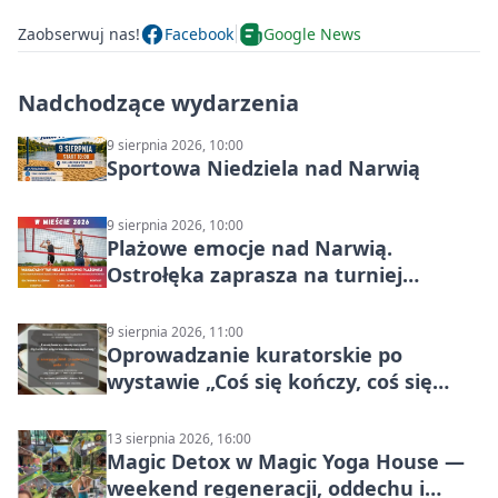
Zaobserwuj nas!
Facebook
Google News
Nadchodzące wydarzenia
9 sierpnia 2026, 10:00
Sportowa Niedziela nad Narwią
9 sierpnia 2026, 10:00
Plażowe emocje nad Narwią.
Ostrołęka zaprasza na turniej
siatkówki
9 sierpnia 2026, 11:00
Oprowadzanie kuratorskie po
wystawie „Coś się kończy, coś się
zaczyna? Pięćsetlecie włączenia
Mazowsza do Korony”
13 sierpnia 2026, 16:00
Magic Detox w Magic Yoga House —
weekend regeneracji, oddechu i