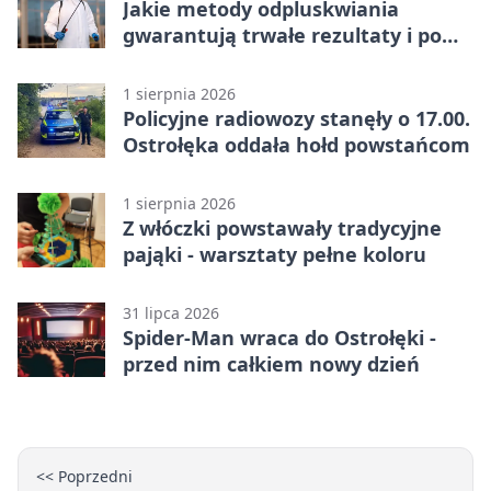
Jakie metody odpluskwiania
gwarantują trwałe rezultaty i po
czym poznać rzetelnego
wykonawcę?
1 sierpnia 2026
Policyjne radiowozy stanęły o 17.00.
Ostrołęka oddała hołd powstańcom
1 sierpnia 2026
Z włóczki powstawały tradycyjne
pająki - warsztaty pełne koloru
31 lipca 2026
Spider-Man wraca do Ostrołęki -
przed nim całkiem nowy dzień
<< Poprzedni