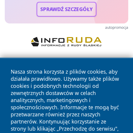
SPRAWDŹ SZCZEGÓŁY
autopromocja
Nasza strona korzysta z plików cookies, aby
działała prawidłowo. Używamy także plików
cookies i podobnych technologii od
zewnętrznych dostawców w celach
Copyright © 2026 ostrolecki24.pl Wszystkie prawa
analitycznych, marketingowych i
zastrzeżone.
społecznościowych. Informacje te mogą być
przetwarzane również przez naszych
partnerów. Kontynuując korzystanie ze
Polityka
Polityka
News
Autorzy
strony lub klikając „Przechodzę do serwisu",
Prywatności
Cookies