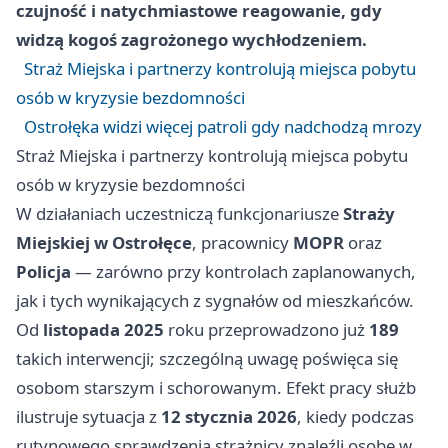
czujność i natychmiastowe reagowanie, gdy
widzą kogoś zagrożonego wychłodzeniem.
Straż Miejska i partnerzy kontrolują miejsca pobytu
osób w kryzysie bezdomności
Ostrołęka widzi więcej patroli gdy nadchodzą mrozy
Straż Miejska i partnerzy kontrolują miejsca pobytu
osób w kryzysie bezdomności
W działaniach uczestniczą funkcjonariusze
Straży
Miejskiej w Ostrołęce
, pracownicy
MOPR
oraz
Policja
— zarówno przy kontrolach zaplanowanych,
jak i tych wynikających z sygnałów od mieszkańców.
Od
listopada 2025
roku przeprowadzono już
189
takich interwencji; szczególną uwagę poświęca się
osobom starszym i schorowanym. Efekt pracy służb
ilustruje sytuacja z
12 stycznia 2026
, kiedy podczas
rutynowego sprawdzenia strażnicy znaleźli osobę w