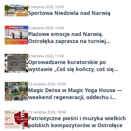
9 sierpnia 2026, 10:00
Sportowa Niedziela nad Narwią
9 sierpnia 2026, 10:00
Plażowe emocje nad Narwią.
Ostrołęka zaprasza na turniej
siatkówki
9 sierpnia 2026, 11:00
Oprowadzanie kuratorskie po
wystawie „Coś się kończy, coś się
zaczyna? Pięćsetlecie włączenia
Mazowsza do Korony”
13 sierpnia 2026, 16:00
Magic Detox w Magic Yoga House —
weekend regeneracji, oddechu i
ruchu
15 sierpnia 2026, 18:00
Patriotyczne pieśni i muzyka wielkich
polskich kompozytorów w Ostrołęce