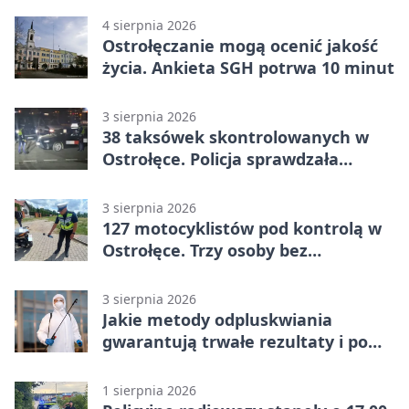
4 sierpnia 2026
Ostrołęczanie mogą ocenić jakość
życia. Ankieta SGH potrwa 10 minut
3 sierpnia 2026
38 taksówek skontrolowanych w
Ostrołęce. Policja sprawdzała
przewozy z aplikacji
3 sierpnia 2026
127 motocyklistów pod kontrolą w
Ostrołęce. Trzy osoby bez
uprawnień
3 sierpnia 2026
Jakie metody odpluskwiania
gwarantują trwałe rezultaty i po
czym poznać rzetelnego
wykonawcę?
1 sierpnia 2026