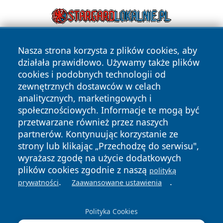
Nasza strona korzysta z plików cookies, aby
działała prawidłowo. Używamy także plików
cookies i podobnych technologii od
zewnętrznych dostawców w celach
analitycznych, marketingowych i
Copyright © 2026 ostrolecki24.pl Wszystkie prawa
społecznościowych. Informacje te mogą być
zastrzeżone.
przetwarzane również przez naszych
partnerów. Kontynuując korzystanie ze
strony lub klikając „Przechodzę do serwisu",
Polityka
Polityka
News
Autorzy
wyrażasz zgodę na użycie dodatkowych
Prywatności
Cookies
plików cookies zgodnie z naszą
polityką
.
.
prywatności
Zaawansowane ustawienia
Polityka Cookies