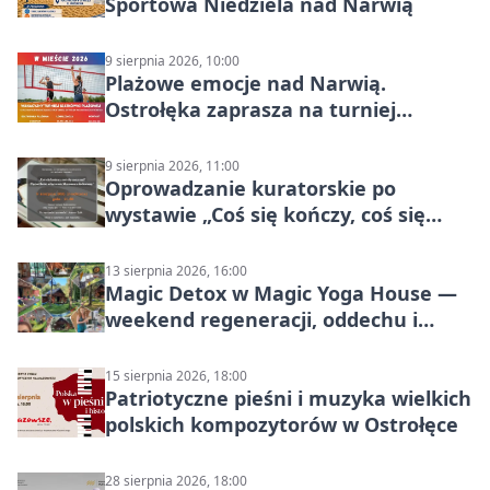
Sportowa Niedziela nad Narwią
9 sierpnia 2026, 10:00
Plażowe emocje nad Narwią.
Ostrołęka zaprasza na turniej
siatkówki
9 sierpnia 2026, 11:00
Oprowadzanie kuratorskie po
wystawie „Coś się kończy, coś się
zaczyna? Pięćsetlecie włączenia
Mazowsza do Korony”
13 sierpnia 2026, 16:00
Magic Detox w Magic Yoga House —
weekend regeneracji, oddechu i
ruchu
15 sierpnia 2026, 18:00
Patriotyczne pieśni i muzyka wielkich
polskich kompozytorów w Ostrołęce
28 sierpnia 2026, 18:00