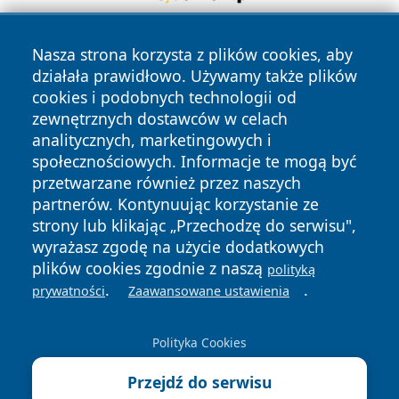
Nasza strona korzysta z plików cookies, aby
działała prawidłowo. Używamy także plików
cookies i podobnych technologii od
zewnętrznych dostawców w celach
analitycznych, marketingowych i
Copyright © 2026 ostrolecki24.pl Wszystkie prawa
społecznościowych. Informacje te mogą być
zastrzeżone.
przetwarzane również przez naszych
partnerów. Kontynuując korzystanie ze
strony lub klikając „Przechodzę do serwisu",
Polityka
Polityka
News
Autorzy
wyrażasz zgodę na użycie dodatkowych
Prywatności
Cookies
plików cookies zgodnie z naszą
polityką
.
.
prywatności
Zaawansowane ustawienia
Polityka Cookies
Przejdź do serwisu