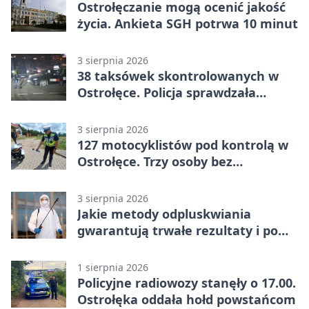
Ostrołęczanie mogą ocenić jakość
życia. Ankieta SGH potrwa 10 minut
3 sierpnia 2026
38 taksówek skontrolowanych w
Ostrołęce. Policja sprawdzała
przewozy z aplikacji
3 sierpnia 2026
127 motocyklistów pod kontrolą w
Ostrołęce. Trzy osoby bez
uprawnień
3 sierpnia 2026
Jakie metody odpluskwiania
gwarantują trwałe rezultaty i po
czym poznać rzetelnego
wykonawcę?
1 sierpnia 2026
Policyjne radiowozy stanęły o 17.00.
Ostrołęka oddała hołd powstańcom