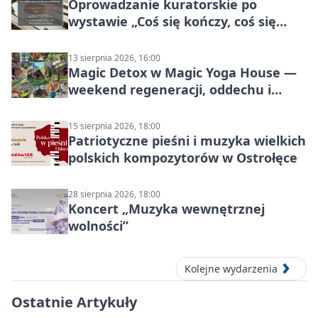
Oprowadzanie kuratorskie po
wystawie „Coś się kończy, coś się
zaczyna? Pięćsetlecie włączenia
Mazowsza do Korony”
13 sierpnia 2026, 16:00
Magic Detox w Magic Yoga House —
weekend regeneracji, oddechu i
ruchu
15 sierpnia 2026, 18:00
Patriotyczne pieśni i muzyka wielkich
polskich kompozytorów w Ostrołęce
28 sierpnia 2026, 18:00
Koncert „Muzyka wewnętrznej
wolności”
Kolejne wydarzenia
Ostatnie Artykuły