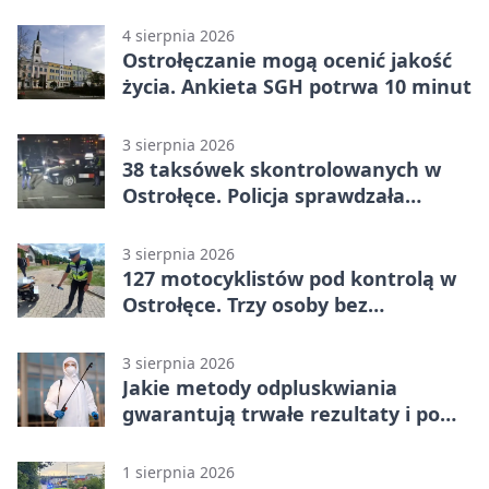
dla dzieci
4 sierpnia 2026
Ostrołęczanie mogą ocenić jakość
życia. Ankieta SGH potrwa 10 minut
3 sierpnia 2026
38 taksówek skontrolowanych w
Ostrołęce. Policja sprawdzała
przewozy z aplikacji
3 sierpnia 2026
127 motocyklistów pod kontrolą w
Ostrołęce. Trzy osoby bez
uprawnień
3 sierpnia 2026
Jakie metody odpluskwiania
gwarantują trwałe rezultaty i po
czym poznać rzetelnego
wykonawcę?
1 sierpnia 2026