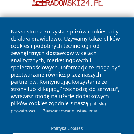
Nasza strona korzysta z plików cookies, aby
działała prawidłowo. Używamy także plików
cookies i podobnych technologii od
zewnętrznych dostawców w celach
Copyright © 2026 ostrolecki24.pl Wszystkie prawa
analitycznych, marketingowych i
zastrzeżone.
społecznościowych. Informacje te mogą być
przetwarzane również przez naszych
partnerów. Kontynuując korzystanie ze
Polityka
Polityka
News
Autorzy
strony lub klikając „Przechodzę do serwisu",
Prywatności
Cookies
wyrażasz zgodę na użycie dodatkowych
plików cookies zgodnie z naszą
polityką
.
.
prywatności
Zaawansowane ustawienia
Polityka Cookies