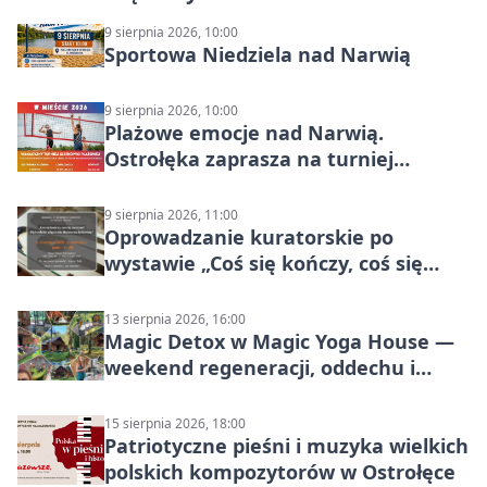
9 sierpnia 2026, 10:00
Sportowa Niedziela nad Narwią
9 sierpnia 2026, 10:00
Plażowe emocje nad Narwią.
Ostrołęka zaprasza na turniej
siatkówki
9 sierpnia 2026, 11:00
Oprowadzanie kuratorskie po
wystawie „Coś się kończy, coś się
zaczyna? Pięćsetlecie włączenia
Mazowsza do Korony”
13 sierpnia 2026, 16:00
Magic Detox w Magic Yoga House —
weekend regeneracji, oddechu i
ruchu
15 sierpnia 2026, 18:00
Patriotyczne pieśni i muzyka wielkich
polskich kompozytorów w Ostrołęce