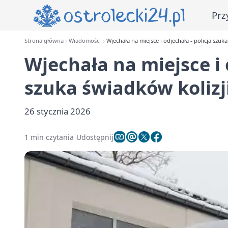
Prz
Strona główna
Wiadomości
Wjechała na miejsce i odjechała - policja szuka
Wjechała na miejsce i 
szuka świadków kolizji
26 stycznia 2026
1 min czytania
Udostępnij