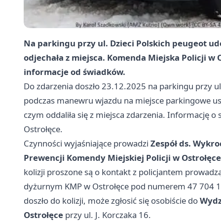
Na parkingu przy ul. Dzieci Polskich peugeot u
odjechała z miejsca. Komenda Miejska Policji w 
informacje od świadków.
Do zdarzenia doszło 23.12.2025 na parkingu przy ul
podczas manewru wjazdu na miejsce parkingowe us
czym oddaliła się z miejsca zdarzenia. Informację o
Ostrołęce.
Czynności wyjaśniające prowadzi
Zespół ds. Wykro
Prewencji Komendy Miejskiej Policji w Ostrołęce
kolizji proszone są o kontakt z policjantem prowa
dyżurnym KMP w Ostrołęce pod numerem 47 704 14 2
doszło do kolizji, może zgłosić się osobiście do
Wydz
Ostrołęce
przy ul. J. Korczaka 16.