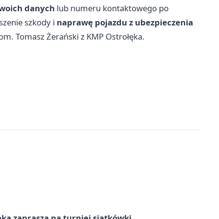
swoich danych
lub numeru kontaktowego po
szenie szkody i
naprawę pojazdu z ubezpieczenia
kom. Tomasz Żerański z KMP Ostrołęka.
ka zaprasza na turniej siatkówki