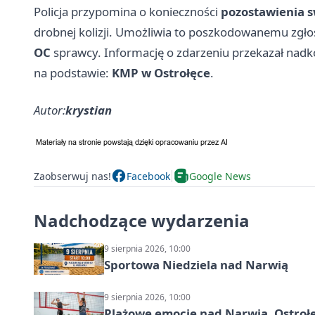
Policja przypomina o konieczności
pozostawienia 
drobnej kolizji. Umożliwia to poszkodowanemu zgło
OC
sprawcy. Informację o zdarzeniu przekazał nad
na podstawie:
KMP w Ostrołęce
.
Autor:
krystian
Zaobserwuj nas!
Facebook
Google News
Nadchodzące wydarzenia
9 sierpnia 2026, 10:00
Sportowa Niedziela nad Narwią
9 sierpnia 2026, 10:00
Plażowe emocje nad Narwią. Ostrołę