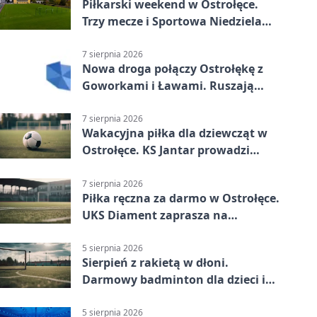
Piłkarski weekend w Ostrołęce.
Trzy mecze i Sportowa Niedziela
nad Narwią
7 sierpnia 2026
Nowa droga połączy Ostrołękę z
Goworkami i Ławami. Ruszają
prace
7 sierpnia 2026
Wakacyjna piłka dla dziewcząt w
Ostrołęce. KS Jantar prowadzi
bezpłatne treningi
7 sierpnia 2026
Piłka ręczna za darmo w Ostrołęce.
UKS Diament zaprasza na
wakacyjne treningi
5 sierpnia 2026
Sierpień z rakietą w dłoni.
Darmowy badminton dla dzieci i
młodzieży
5 sierpnia 2026