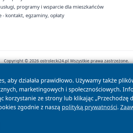
usługi, programy i wsparcie dla mieszkańców
- kontakt, egzaminy, opłaty
Copyright © 2026 ostrolecki24.pl Wszystkie prawa zastrzeżone.
es, aby działała prawidłowo. Używamy także plik
News
Autorzy
Polityka Prywatności
Polityka Cookie
cznych, marketingowych i społecznościowych. Inf
 korzystanie ze strony lub klikając „Przechodzę 
ookies zgodnie z naszą
polityką prywatności
.
Zaaw