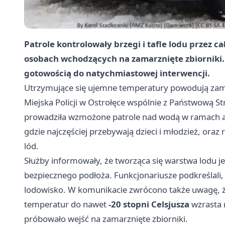
Patrole kontrolowały brzegi i tafle lodu przez c
osobach wchodzących na zamarznięte zbiorniki.
gotowością do natychmiastowej interwencji.
Utrzymujące się ujemne temperatury powodują zama
Miejska Policji w Ostrołęce wspólnie z Państwową 
prowadziła wzmożone patrole nad wodą w ramach akcj
gdzie najczęściej przebywają dzieci i młodzież, or
lód.
Służby informowały, że tworząca się warstwa lodu jest
bezpiecznego podłoża. Funkcjonariusze podkreślali,
lodowisko. W komunikacie zwrócono także uwagę, 
temperatur do nawet
-20 stopni Celsjusza
wzrasta 
próbowało wejść na zamarznięte zbiorniki.