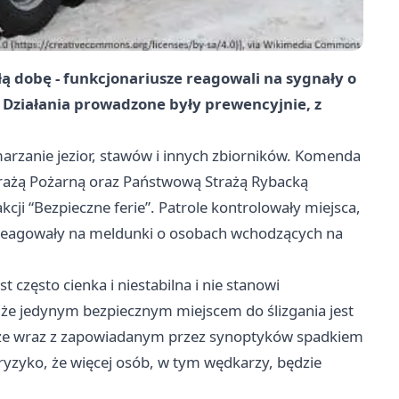
ałą dobę - funkcjonariusze reagowali na sygnały o
 Działania prowadzone były prewencyjnie, z
rzanie jezior, stawów i innych zbiorników. Komenda
Strażą Pożarną oraz Państwową Strażą Rybacką
i “Bezpieczne ferie”. Patrole kontrolowały miejsca,
az reagowały na meldunki o osobach wchodzących na
 często cienka i niestabilna i nie stanowi
 że jedynym bezpiecznym miejscem do ślizgania jest
że wraz z zapowiadanym przez synoptyków spadkiem
ryzyko, że więcej osób, w tym wędkarzy, będzie