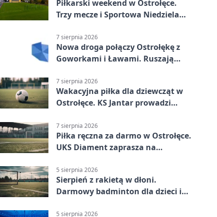
Piłkarski weekend w Ostrołęce.
Trzy mecze i Sportowa Niedziela
nad Narwią
7 sierpnia 2026
Nowa droga połączy Ostrołękę z
Goworkami i Ławami. Ruszają
prace
7 sierpnia 2026
Wakacyjna piłka dla dziewcząt w
Ostrołęce. KS Jantar prowadzi
bezpłatne treningi
7 sierpnia 2026
Piłka ręczna za darmo w Ostrołęce.
UKS Diament zaprasza na
wakacyjne treningi
5 sierpnia 2026
Sierpień z rakietą w dłoni.
Darmowy badminton dla dzieci i
młodzieży
5 sierpnia 2026