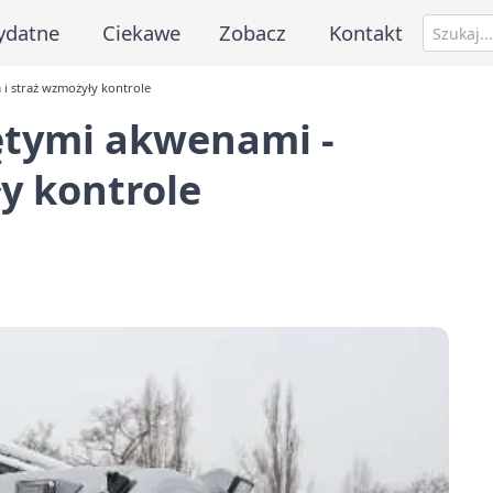
ydatne
Ciekawe
Zobacz
Kontakt
 i straż wzmożyły kontrole
ętymi akwenami -
ły kontrole