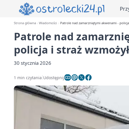
Prz
Strona główna
Wiadomości
Patrole nad zamarzniętymi akwenami - policja
Patrole nad zamarzni
policja i straż wzmoży
30 stycznia 2026
1 min czytania
Udostępnij