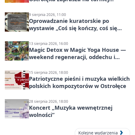
siatkówki
9 sierpnia 2026, 11:00
Oprowadzanie kuratorskie po
wystawie „Coś się kończy, coś się
zaczyna? Pięćsetlecie włączenia
Mazowsza do Korony”
13 sierpnia 2026, 16:00
Magic Detox w Magic Yoga House —
weekend regeneracji, oddechu i
ruchu
15 sierpnia 2026, 18:00
Patriotyczne pieśni i muzyka wielkich
polskich kompozytorów w Ostrołęce
28 sierpnia 2026, 18:00
Koncert „Muzyka wewnętrznej
wolności”
Kolejne wydarzenia