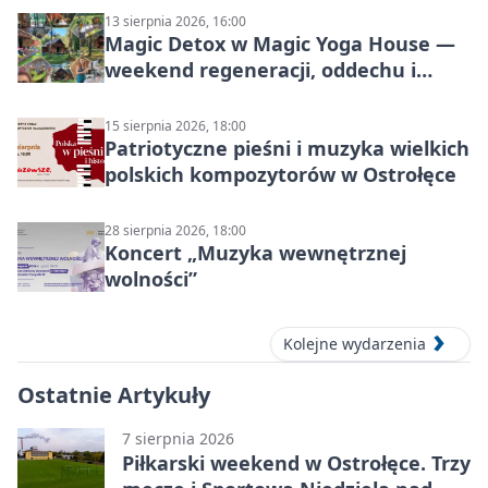
Mazowsza do Korony”
13 sierpnia 2026, 16:00
Magic Detox w Magic Yoga House —
weekend regeneracji, oddechu i
ruchu
15 sierpnia 2026, 18:00
Patriotyczne pieśni i muzyka wielkich
polskich kompozytorów w Ostrołęce
28 sierpnia 2026, 18:00
Koncert „Muzyka wewnętrznej
wolności”
Kolejne wydarzenia
Ostatnie Artykuły
7 sierpnia 2026
Piłkarski weekend w Ostrołęce. Trzy