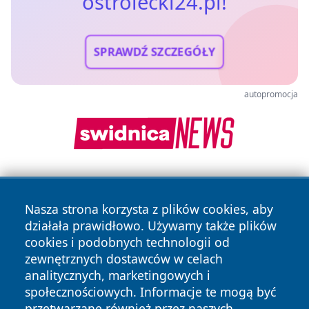
ostrolecki24.pl!
SPRAWDŹ SZCZEGÓŁY
autopromocja
Nasza strona korzysta z plików cookies, aby
działała prawidłowo. Używamy także plików
cookies i podobnych technologii od
zewnętrznych dostawców w celach
Copyright © 2026 ostrolecki24.pl Wszystkie prawa
analitycznych, marketingowych i
zastrzeżone.
społecznościowych. Informacje te mogą być
przetwarzane również przez naszych