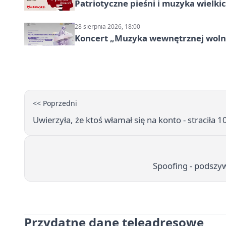
Patriotyczne pieśni i muzyka wielk
28 sierpnia 2026, 18:00
Koncert „Muzyka wewnętrznej woln
<< Poprzedni
Uwierzyła, że ktoś włamał się na konto - straciła 10
Spoofing - podszyw
Przydatne dane teleadresowe