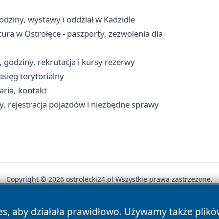
odziny, wystawy i oddział w Kadzidle
a w Ostrołęce - paszporty, zezwolenia dla
 godziny, rekrutacja i kursy rezerwy
asięg terytorialny
aria, kontakt
y, rejestracja pojazdów i niezbędne sprawy
Copyright © 2026 ostrolecki24.pl Wszystkie prawa zastrzeżone.
es, aby działała prawidłowo. Używamy także plik
News
Autorzy
Polityka Prywatności
Polityka Cookie