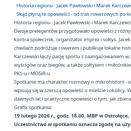
Historia regionu - Jacek Pawłowski i Marek Karczew
Skąd płyną te opowieści - od tras rowerowych po lo
Historia regionu - Jacek Pawłowski i Marek Karczews
Dwoje prelegentów przygotowało opowieści z różnyc
kontra społecznik, organizator imprez i sołtys. Jac
chwilach podróżuje rowerem i publikuje lokalne histo
Karczewski łączy pasję sportu z zaangażowaniem w ż
wyścigów oraz biegów, a także sołtysem i miłośnikie
PKS-u i MOSiR-u.
Spotkanie ma charakter rozmowy o mikrohistorii - o 
wpisują się w szerszą opowieść o mieście i okolicy. Wa
dawnych lat i praktyczne opowieści o tym, jak zbier
Grafik spotkania:
19 lutego 2026 r., godz. 18.00, MBP w Ostrołęce,
Uczestnictwo w spotkaniu oznacza zgodę na uż