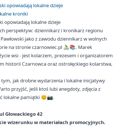
ski opowiadają lokalne dzieje
kalne kroniki
ki opowiadają lokalne dzieje
h perspektyw: dziennikarz i kronikarz regionu
ek Pawłowski jako z zawodu dziennikarz w wolnych
rie na stronie czarnowiec.pl 🚴‍♂️📚. Marek
ycie wsi - jest kolarzem, prezesem i organizatorem
m historii Czarnowca oraz ostrołęckiego kolarstwa,
tym, jak drobne wydarzenia i lokalne inicjatywy
rto przyjść, jeśli ktoś lubi anegdoty, zdjęcia z
ać lokalne pamiątki 😊📷.
 ul Głowackiego 42
ycie wizerunku w materiałach promocyjnych.