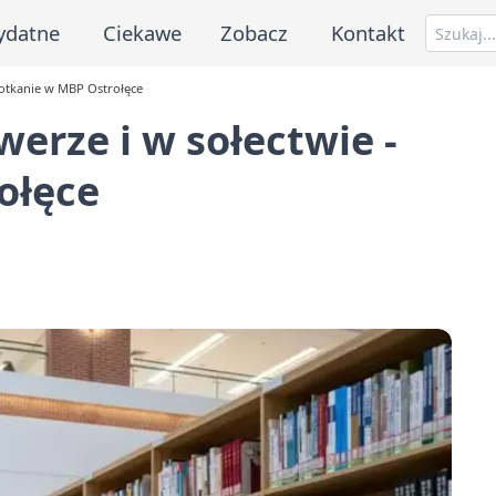
ydatne
Ciekawe
Zobacz
Kontakt
spotkanie w MBP Ostrołęce
werze i w sołectwie -
ołęce