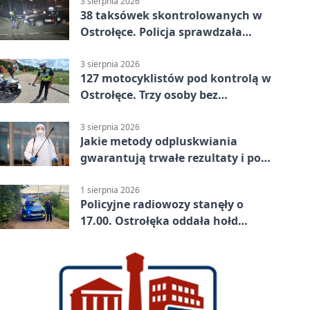
3 sierpnia 2026
38 taksówek skontrolowanych w
Ostrołęce. Policja sprawdzała
przewozy z aplikacji
3 sierpnia 2026
127 motocyklistów pod kontrolą w
Ostrołęce. Trzy osoby bez
uprawnień
3 sierpnia 2026
Jakie metody odpluskwiania
gwarantują trwałe rezultaty i po
czym poznać rzetelnego
wykonawcę?
1 sierpnia 2026
Policyjne radiowozy stanęły o
17.00. Ostrołęka oddała hołd
powstańcom