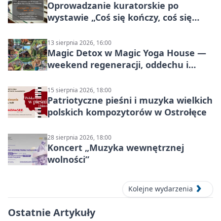
Oprowadzanie kuratorskie po
wystawie „Coś się kończy, coś się
zaczyna? Pięćsetlecie włączenia
Mazowsza do Korony”
13 sierpnia 2026, 16:00
Magic Detox w Magic Yoga House —
weekend regeneracji, oddechu i
ruchu
15 sierpnia 2026, 18:00
Patriotyczne pieśni i muzyka wielkich
polskich kompozytorów w Ostrołęce
28 sierpnia 2026, 18:00
Koncert „Muzyka wewnętrznej
wolności”
Kolejne wydarzenia
Ostatnie Artykuły