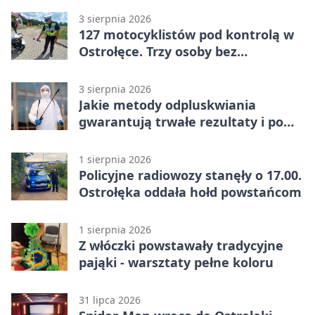
3 sierpnia 2026
127 motocyklistów pod kontrolą w
Ostrołęce. Trzy osoby bez
uprawnień
3 sierpnia 2026
Jakie metody odpluskwiania
gwarantują trwałe rezultaty i po
czym poznać rzetelnego
wykonawcę?
1 sierpnia 2026
Policyjne radiowozy stanęły o 17.00.
Ostrołęka oddała hołd powstańcom
1 sierpnia 2026
Z włóczki powstawały tradycyjne
pająki - warsztaty pełne koloru
31 lipca 2026