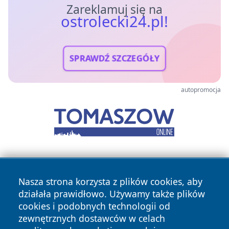
Zareklamuj się na
ostrolecki24.pl!
SPRAWDŹ SZCZEGÓŁY
autopromocja
Nasza strona korzysta z plików cookies, aby
działała prawidłowo. Używamy także plików
cookies i podobnych technologii od
zewnętrznych dostawców w celach
Copyright © 2026 ostrolecki24.pl Wszystkie prawa