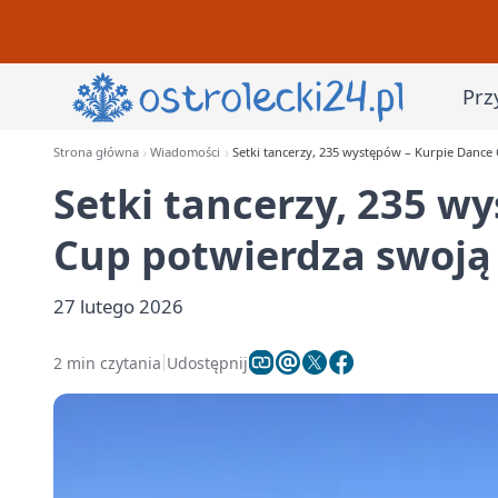
Prz
Strona główna
Wiadomości
Setki tancerzy, 235 występów – Kurpie Dance
Setki tancerzy, 235 w
Cup potwierdza swoją
27 lutego 2026
2 min czytania
Udostępnij