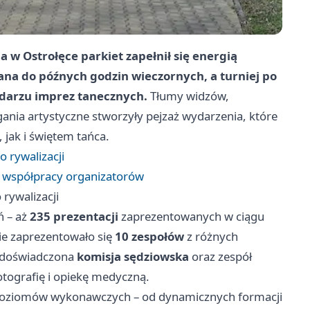
a w Ostrołęce parkiet zapełnił się energią
ana do późnych godzin wieczornych, a turniej po
ndarzu imprez tanecznych.
Tłumy widzów,
ania artystyczne stworzyły pejzaż wydarzenia, które
 jak i świętem tańca.
o rywalizacji
iłę współpracy organizatorów
 rywalizacji
ń – aż
235 prezentacji
zaprezentowanych w ciągu
cie zaprezentowało się
10 zespołów
z różnych
a doświadczona
komisja sędziowska
oraz zespół
tografię i opiekę medyczną.
 poziomów wykonawczych – od dynamicznych formacji