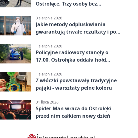
Ostrołęce. Trzy osoby bez
uprawnień
3 sierpnia 2026
Jakie metody odpluskwiania
gwarantują trwałe rezultaty i po
czym poznać rzetelnego
wykonawcę?
1 sierpnia 2026
Policyjne radiowozy stanęły o
17.00. Ostrołęka oddała hołd
powstańcom
1 sierpnia 2026
Z włóczki powstawały tradycyjne
pająki - warsztaty pełne koloru
31 lipca 2026
Spider-Man wraca do Ostrołęki -
przed nim całkiem nowy dzień