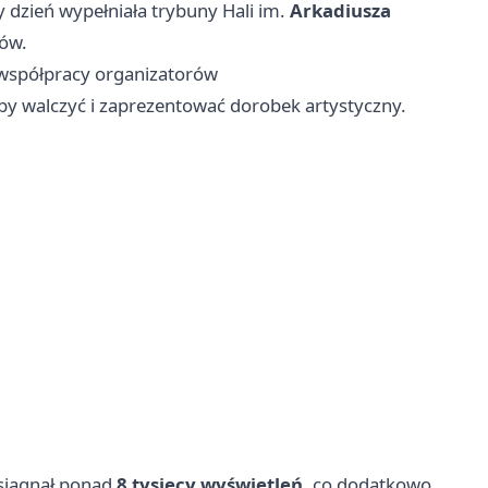
y dzień wypełniała trybuny Hali im.
Arkadiusza
pów.
łę współpracy organizatorów
, by walczyć i zaprezentować dorobek artystyczny.
osiągnął ponad
8 tysięcy wyświetleń
, co dodatkowo