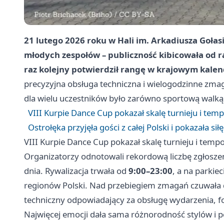
21 lutego 2026 roku w Hali im. Arkadiusza Gołasi
młodych zespołów – publiczność kibicowała od r
raz kolejny potwierdził rangę w krajowym kale
precyzyjna obsługa techniczna i wielogodzinne zmag
dla wielu uczestników było zarówno sportową walką,
VIII Kurpie Dance Cup pokazał skalę turnieju i temp
Ostrołęka przyjęła gości z całej Polski i pokazała s
VIII Kurpie Dance Cup pokazał skalę turnieju i tempo
Organizatorzy odnotowali rekordową liczbę zgłosze
dnia. Rywalizacja trwała od
9:00–23:00
, a na parkie
regionów Polski. Nad przebiegiem zmagań czuwał
techniczny odpowiadający za obsługę wydarzenia, fo
Najwięcej emocji dała sama różnorodność stylów i