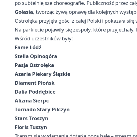
po subtelniejsze choreografie. Publiczność przez cał
Gołasia
, tworząc żywą oprawę dla kolejnych wystę
Ostrołęka przyjęła gości z całej Polski i pokazała si
Na parkiecie pojawiły się zespoły, które przyjechały
Wśród uczestników były:
Fame Łódź
Stella Opinogóra
Pasja Ostrołęka
Azaria Piekary Śląskie
Diament Płońsk
Dalia Poddębice
Alizma Sierpc
Tornado Stary Pilczyn
Stars Troszyn
Floris Tuszyn
Transmisja wydarzenia dotarła poza halę – stream 