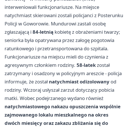
interweniowali funkcjonariusze. Na miejsce
natychmiast skierowani zostali policjanci z Posterunku
Policji w Goworowie. Mundurowi zastali osobę
zgłaszającą i
84-letnią
kobietę z obrażeniami twarzy;
seniorka była opatrywana przez załogę pogotowia
ratunkowego i przetransportowana do szpitala.
Funkcjonariusze na miejscu mieli do czynienia z
agresywnym członkiem rodziny.
58-latek
został
zatrzymany i osadzony w policyjnym areszcie - policja
informuje, że został
natychmiast odizolowany
od
rodziny. Wczoraj usłyszał zarzut dotyczący pobicia
matki. Wobec podejrzanego wydano również
natychmiastowego nakazu opuszczenia wspólnie
zajmowanego lokalu mieszkalnego na okres
dwóch miesięcy oraz zakazu zbliżania się do