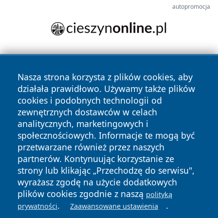
autopromocja
Nasza strona korzysta z plików cookies, aby
działała prawidłowo. Używamy także plików
cookies i podobnych technologii od
zewnętrznych dostawców w celach
Copyright © 2026 ostrolecki24.pl Wszystkie prawa
analitycznych, marketingowych i
zastrzeżone.
społecznościowych. Informacje te mogą być
przetwarzane również przez naszych
partnerów. Kontynuując korzystanie ze
Polityka
Polityka
News
Autorzy
strony lub klikając „Przechodzę do serwisu",
Prywatności
Cookies
wyrażasz zgodę na użycie dodatkowych
plików cookies zgodnie z naszą
polityką
.
.
prywatności
Zaawansowane ustawienia