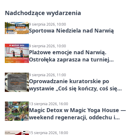
Nadchodzące wydarzenia
9 sierpnia 2026, 10:00
Sportowa Niedziela nad Narwią
9 sierpnia 2026, 10:00
Plażowe emocje nad Narwią.
Ostrołęka zaprasza na turniej
siatkówki
9 sierpnia 2026, 11:00
Oprowadzanie kuratorskie po
wystawie „Coś się kończy, coś się
zaczyna? Pięćsetlecie włączenia
Mazowsza do Korony”
13 sierpnia 2026, 16:00
Magic Detox w Magic Yoga House —
weekend regeneracji, oddechu i
ruchu
15 sierpnia 2026, 18:00