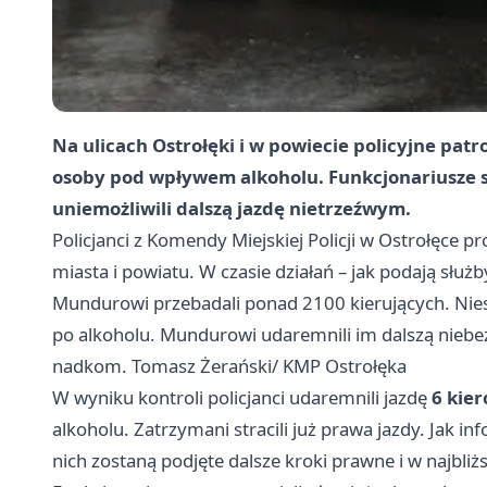
Na ulicach Ostrołęki i w powiecie policyjne pat
osoby pod wpływem alkoholu. Funkcjonariusze s
uniemożliwili dalszą jazdę nietrzeźwym.
Policjanci z Komendy Miejskiej Policji w Ostrołęce p
miasta i powiatu. W czasie działań – jak podają słu
Mundurowi przebadali ponad 2100 kierujących. Niest
po alkoholu. Mundurowi udaremnili im dalszą niebez
nadkom. Tomasz Żerański/ KMP Ostrołęka
W wyniku kontroli policjanci udaremnili jazdę
6 kie
alkoholu. Zatrzymani stracili już prawa jazdy. Jak i
nich zostaną podjęte dalsze kroki prawne i w najbl