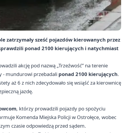
role zatrzymały sześć pojazdów kierowanych przez
prawdzili ponad 2100 kierujących i natychmiast
rowadzili akcję pod nazwą „Trzeźwość” na terenie
żby - mundurowi przebadali
ponad 2100 kierujących
.
ety aż 6 z nich zdecydowało się wsiąść za kierownicę
pieczną jazdę.
rowcom
, którzy prowadzili pojazdy po spożyciu
nformuje Komenda Miejska Policji w Ostrołęce, wobec
iższym czasie odpowiedzą przed sądem.