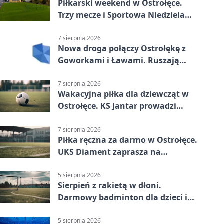
Piłkarski weekend w Ostrołęce.
Trzy mecze i Sportowa Niedziela
nad Narwią
7 sierpnia 2026
Nowa droga połączy Ostrołękę z
Goworkami i Ławami. Ruszają
prace
7 sierpnia 2026
Wakacyjna piłka dla dziewcząt w
Ostrołęce. KS Jantar prowadzi
bezpłatne treningi
7 sierpnia 2026
Piłka ręczna za darmo w Ostrołęce.
UKS Diament zaprasza na
wakacyjne treningi
5 sierpnia 2026
Sierpień z rakietą w dłoni.
Darmowy badminton dla dzieci i
młodzieży
5 sierpnia 2026