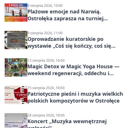
9 sierpnia 2026, 10:00
Plażowe emocje nad Narwią.
Ostrołęka zaprasza na turniej
siatkówki
9 sierpnia 2026, 11:00
Oprowadzanie kuratorskie po
wystawie „Coś się kończy, coś się
zaczyna? Pięćsetlecie włączenia
Mazowsza do Korony”
13 sierpnia 2026, 16:00
Magic Detox w Magic Yoga House —
weekend regeneracji, oddechu i
ruchu
15 sierpnia 2026, 18:00
Patriotyczne pieśni i muzyka wielkich
polskich kompozytorów w Ostrołęce
28 sierpnia 2026, 18:00
Koncert „Muzyka wewnętrznej