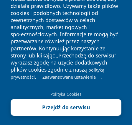
działała prawidłowo. Używamy także plików
cookies i podobnych technologii od
zewnętrznych dostawców w celach
analitycznych, marketingowych i
społecznościowych. Informacje te mogą być
Copyright © 2026 ostrolecki24.pl Wszystkie prawa
przetwarzane również przez naszych
zastrzeżone.
partnerów. Kontynuując korzystanie ze
strony lub klikając „Przechodzę do serwisu",
wyrażasz zgodę na użycie dodatkowych
Polityka
Polityka
News
Autorzy
plików cookies zgodnie z naszą
polityką
Prywatności
Cookies
.
.
prywatności
Zaawansowane ustawienia
Polityka Cookies
Przejdź do serwisu