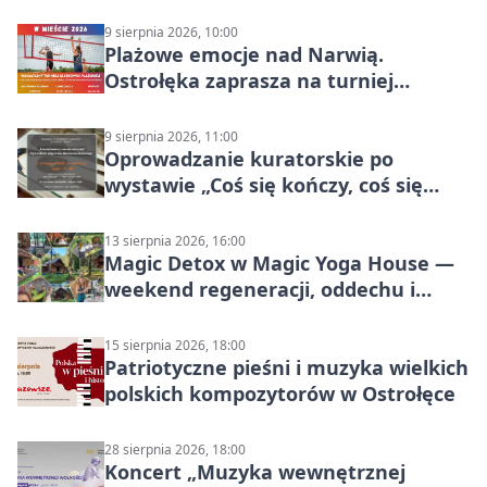
9 sierpnia 2026, 10:00
Plażowe emocje nad Narwią.
Ostrołęka zaprasza na turniej
siatkówki
9 sierpnia 2026, 11:00
Oprowadzanie kuratorskie po
wystawie „Coś się kończy, coś się
zaczyna? Pięćsetlecie włączenia
Mazowsza do Korony”
13 sierpnia 2026, 16:00
Magic Detox w Magic Yoga House —
weekend regeneracji, oddechu i
ruchu
15 sierpnia 2026, 18:00
Patriotyczne pieśni i muzyka wielkich
polskich kompozytorów w Ostrołęce
28 sierpnia 2026, 18:00
Koncert „Muzyka wewnętrznej