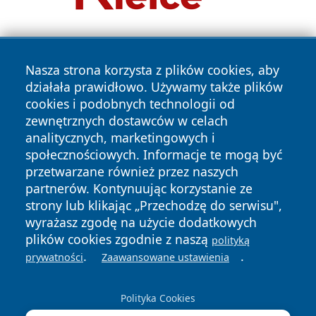
Nasza strona korzysta z plików cookies, aby
działała prawidłowo. Używamy także plików
cookies i podobnych technologii od
zewnętrznych dostawców w celach
Copyright © 2026 ostrolecki24.pl Wszystkie prawa
analitycznych, marketingowych i
zastrzeżone.
społecznościowych. Informacje te mogą być
przetwarzane również przez naszych
partnerów. Kontynuując korzystanie ze
Polityka
Polityka
News
Autorzy
strony lub klikając „Przechodzę do serwisu",
Prywatności
Cookies
wyrażasz zgodę na użycie dodatkowych
plików cookies zgodnie z naszą
polityką
.
.
prywatności
Zaawansowane ustawienia
Polityka Cookies