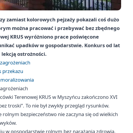
y zamiast kolorowych pejzaży pokazali coś dużo
tórym można pracować i przebywać bez zbędnego
nowej KRUS wyróżniono prace poświęcone
 unikać upadków w gospodarstwie. Konkurs od lat
lekcją ostrożności.
 zagrożeniach
ns przekazu
 moralizowania
zagrożeniach
Placówki Terenowej KRUS w Myszyńcu zakończono XVI
ez troski”. To nie był zwykły przegląd rysunków.
 rolnym bezpieczeństwo nie zaczyna się od wielkich
nawyków.
niu w gospodarstwie rolnym bez narażania zdrowia.