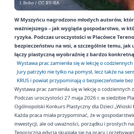
W Myszyńcu nagrodzono młodych autorów, którz
ważniejszego – jak wygląda gospodarstwo, w k
ryzyka. Podczas uroczystości w Placówce Tere
bezpieczeństwu na wsi, a szczególnie temu, jak
łączy plastyczną wyobraźnię z bardzo konkretną 
Wystawa prac zamieniła się w lekcję o codziennych
Jury patrzyło nie tylko na pomysł, lecz także na se
KRUS i powiat przypominają o bezpieczeństwie bez
Wystawa prac zamieniła się w lekcję o codziennych 
Podczas uroczystości 27 maja 2026 r. w siedzibie 
Ogólnopolski Konkurs Plastyczny dla Dzieci „Wioski b
Każda praca miała przypominać, że w gospodarstwie
inwestycji, ale od uważności, porządku i prostych 
Tegoroczna edycja skupiała się na pracy i przebywa