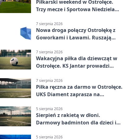
Piłkarski weekend w Ostrołęce.
Trzy mecze i Sportowa Niedziela
nad Narwią
7 sierpnia 2026
Nowa droga połączy Ostrołękę z
Goworkami i Ławami. Ruszają
prace
7 sierpnia 2026
Wakacyjna piłka dla dziewcząt w
Ostrołęce. KS Jantar prowadzi
bezpłatne treningi
7 sierpnia 2026
Piłka ręczna za darmo w Ostrołęce.
UKS Diament zaprasza na
wakacyjne treningi
5 sierpnia 2026
Sierpień z rakietą w dłoni.
Darmowy badminton dla dzieci i
młodzieży
5 sierpnia 2026