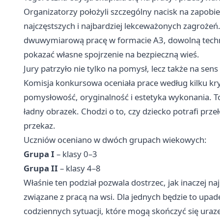
Organizatorzy położyli szczególny nacisk na zapobi
najczęstszych i najbardziej lekceważonych zagrożeń
dwuwymiarową pracę w formacie A3, dowolną techniką
pokazać własne spojrzenie na bezpieczną wieś.
Jury patrzyło nie tylko na pomysł, lecz także na sen
Komisja konkursowa oceniała prace według kilku kryt
pomysłowość, oryginalność i estetyka wykonania. To
ładny obrazek. Chodzi o to, czy dziecko potrafi prz
przekaz.
Uczniów oceniano w dwóch grupach wiekowych:
Grupa I
– klasy 0–3
Grupa II
– klasy 4–8
Właśnie ten podział pozwala dostrzec, jak inaczej na
związane z pracą na wsi. Dla jednych będzie to upad
codziennych sytuacji, które mogą skończyć się uraz