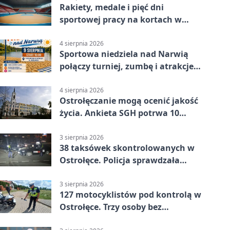
Rakiety, medale i pięć dni
sportowej pracy na kortach w
Ostrołęce
4 sierpnia 2026
Sportowa niedziela nad Narwią
połączy turniej, zumbę i atrakcje
dla dzieci
4 sierpnia 2026
Ostrołęczanie mogą ocenić jakość
życia. Ankieta SGH potrwa 10
minut
3 sierpnia 2026
38 taksówek skontrolowanych w
Ostrołęce. Policja sprawdzała
przewozy z aplikacji
3 sierpnia 2026
127 motocyklistów pod kontrolą w
Ostrołęce. Trzy osoby bez
uprawnień