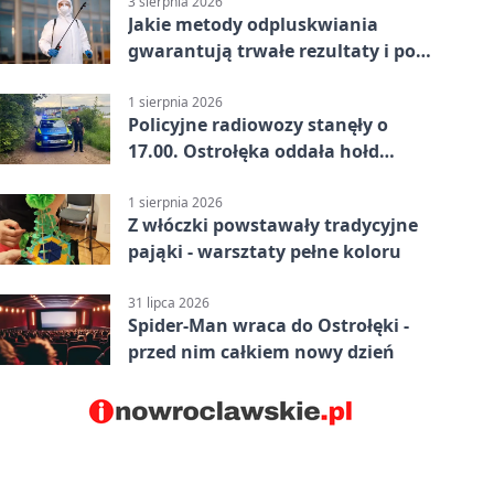
3 sierpnia 2026
Jakie metody odpluskwiania
gwarantują trwałe rezultaty i po
czym poznać rzetelnego
wykonawcę?
1 sierpnia 2026
Policyjne radiowozy stanęły o
17.00. Ostrołęka oddała hołd
powstańcom
1 sierpnia 2026
Z włóczki powstawały tradycyjne
pająki - warsztaty pełne koloru
31 lipca 2026
Spider-Man wraca do Ostrołęki -
przed nim całkiem nowy dzień