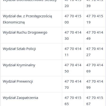
20
39
Wydział dw. z Przestępczością
47 70 415
47 70 415
Ekonomiczną
00
19
Wydział Ruchu Drogowego
47 70 414
47 70 414
30
49
Wydział Sztab Policji
47 70 414
47 70 414
11
27
Wydział Kryminalny
47 70 414
47 70 414
50
69
Wydział Prewencji
47 70 414
47 70 414
70
99
Wydział Zaopatrzenia
47 70 415
47 70 415
65
67