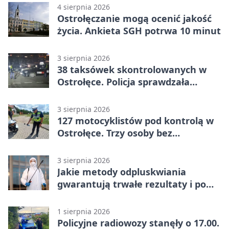
4 sierpnia 2026
Ostrołęczanie mogą ocenić jakość
życia. Ankieta SGH potrwa 10 minut
3 sierpnia 2026
38 taksówek skontrolowanych w
Ostrołęce. Policja sprawdzała
przewozy z aplikacji
3 sierpnia 2026
127 motocyklistów pod kontrolą w
Ostrołęce. Trzy osoby bez
uprawnień
3 sierpnia 2026
Jakie metody odpluskwiania
gwarantują trwałe rezultaty i po
czym poznać rzetelnego
wykonawcę?
1 sierpnia 2026
Policyjne radiowozy stanęły o 17.00.