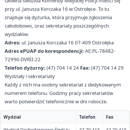
Główna siedziba Komendy Miejskiej Policji mieści się
przy ul. Janusza Korczaka 16 w Ostrołęce. To tu
znajduje się dyżurka, która przyjmuje zgłoszenia
całodobowo, oraz sekretariaty poszczególnych
wydziałów.
Adres:
ul. Janusza Korczaka 16 07-409 Ostrołęka
Adres ePUAP do korespondencji:
AE:PL-78482-
72996-DVRII-22
Telefon dyżurny:
(47) 704 14 24
Fax:
(47) 704 14 29
Wydziały i sekretariaty
Każdy z nich ma osobny sekretariat z dedykowanym
numerem telefonu. Godziny pracy sekretariatów
warto potwierdzić telefonicznie w dni robocze.
Wydział
Telefon
Fax
Wydział Dochodzeniowo-Śledczy
47 70 415
47 70 415