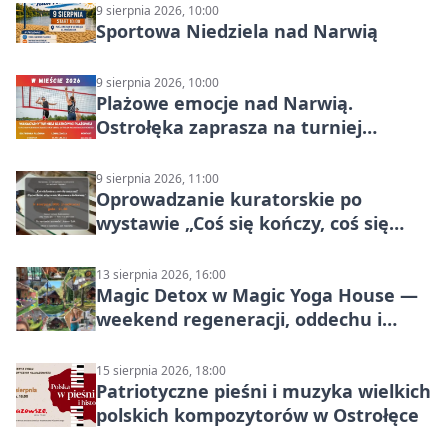
9 sierpnia 2026, 10:00
Sportowa Niedziela nad Narwią
9 sierpnia 2026, 10:00
Plażowe emocje nad Narwią.
Ostrołęka zaprasza na turniej
siatkówki
9 sierpnia 2026, 11:00
Oprowadzanie kuratorskie po
wystawie „Coś się kończy, coś się
zaczyna? Pięćsetlecie włączenia
Mazowsza do Korony”
13 sierpnia 2026, 16:00
Magic Detox w Magic Yoga House —
weekend regeneracji, oddechu i
ruchu
15 sierpnia 2026, 18:00
Patriotyczne pieśni i muzyka wielkich
polskich kompozytorów w Ostrołęce