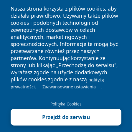
Nasza strona korzysta z plików cookies, aby
działała prawidłowo. Używamy także plików
cookies i podobnych technologii od
zewnętrznych dostawców w celach
analitycznych, marketingowych i
społecznościowych. Informacje te mogą być
Copyright © 2026 ostrolecki24.pl Wszystkie prawa
przetwarzane również przez naszych
zastrzeżone.
partnerów. Kontynuując korzystanie ze
strony lub klikając „Przechodzę do serwisu",
wyrażasz zgodę na użycie dodatkowych
Polityka
Polityka
News
Autorzy
plików cookies zgodnie z naszą
polityką
Prywatności
Cookies
.
.
prywatności
Zaawansowane ustawienia
Polityka Cookies
Przejdź do serwisu