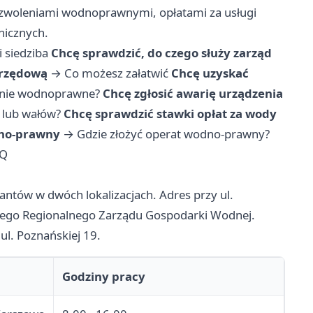
ozwoleniami wodnoprawnymi, opłatami za usługi
nicznych.
i siedziba
Chcę sprawdzić, do czego służy zarząd
urzędową
→
Co możesz załatwić
Chcę uzyskać
enie wodnoprawne?
Chcę zgłosić awarię urządzenia
 lub wałów?
Chcę sprawdzić stawki opłat za wody
dno-prawny
→
Gdzie złożyć operat wodno-prawny?
Q
antów w dwóch lokalizacjach. Adres przy ul.
nego Regionalnego Zarządu Gospodarki Wodnej.
ul. Poznańskiej 19.
Godziny pracy