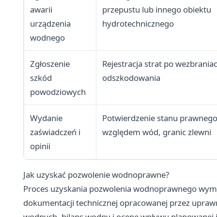
awarii
przepustu lub innego obiektu
urządzenia
hydrotechnicznego
wodnego
Zgłoszenie
Rejestracja strat po wezbrania
szkód
odszkodowania
powodziowych
Wydanie
Potwierdzenie stanu prawnego 
zaświadczeń i
względem wód, granic zlewni
opinii
Jak uzyskać pozwolenie wodnoprawne?
Proces uzyskania pozwolenia wodnoprawnego wym
dokumentacji technicznej opracowanej przez uprawn
wodnych, bilans wodny i ocenę wpływu planowanej i