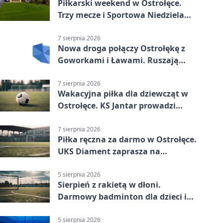
Piłkarski weekend w Ostrołęce.
Trzy mecze i Sportowa Niedziela
nad Narwią
7 sierpnia 2026
Nowa droga połączy Ostrołękę z
Goworkami i Ławami. Ruszają
prace
7 sierpnia 2026
Wakacyjna piłka dla dziewcząt w
Ostrołęce. KS Jantar prowadzi
bezpłatne treningi
7 sierpnia 2026
Piłka ręczna za darmo w Ostrołęce.
UKS Diament zaprasza na
wakacyjne treningi
5 sierpnia 2026
Sierpień z rakietą w dłoni.
Darmowy badminton dla dzieci i
młodzieży
5 sierpnia 2026