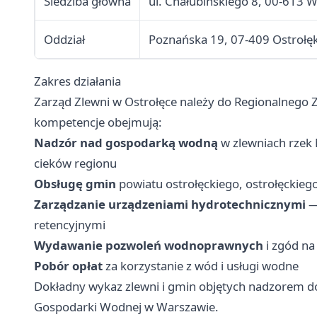
Siedziba główna
ul. Chałubińskiego 8, 00-613 
Oddział
Poznańska 19, 07-409 Ostrołę
Zakres działania
Zarząd Zlewni w Ostrołęce należy do Regionalnego
kompetencje obejmują:
Nadzór nad gospodarką wodną
w zlewniach rzek
cieków regionu
Obsługę gmin
powiatu ostrołęckiego, ostrołęckiego
Zarządzanie urządzeniami hydrotechnicznymi
—
retencyjnymi
Wydawanie pozwoleń wodnoprawnych
i zgód na
Pobór opłat
za korzystanie z wód i usługi wodne
Dokładny wykaz zlewni i gmin objętych nadzorem do
Gospodarki Wodnej w Warszawie.