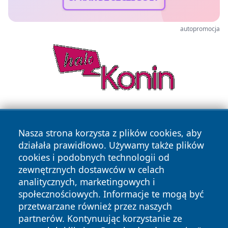
autopromocja
Nasza strona korzysta z plików cookies, aby
działała prawidłowo. Używamy także plików
cookies i podobnych technologii od
zewnętrznych dostawców w celach
Copyright © 2026 ostrolecki24.pl Wszystkie prawa
analitycznych, marketingowych i
zastrzeżone.
społecznościowych. Informacje te mogą być
przetwarzane również przez naszych
partnerów. Kontynuując korzystanie ze
Polityka
Polityka
News
Autorzy