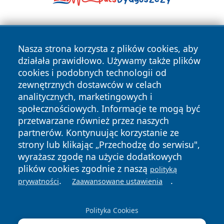
Nasza strona korzysta z plików cookies, aby
działała prawidłowo. Używamy także plików
cookies i podobnych technologii od
zewnętrznych dostawców w celach
Copyright © 2026 ostrolecki24.pl Wszystkie prawa
analitycznych, marketingowych i
zastrzeżone.
społecznościowych. Informacje te mogą być
przetwarzane również przez naszych
partnerów. Kontynuując korzystanie ze
Polityka
Polityka
News
Autorzy
strony lub klikając „Przechodzę do serwisu",
Prywatności
Cookies
wyrażasz zgodę na użycie dodatkowych
plików cookies zgodnie z naszą
polityką
.
.
prywatności
Zaawansowane ustawienia
Polityka Cookies