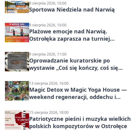
9 sierpnia 2026, 10:00
Sportowa Niedziela nad Narwią
9 sierpnia 2026, 10:00
Plażowe emocje nad Narwią.
Ostrołęka zaprasza na turniej
siatkówki
9 sierpnia 2026, 11:00
Oprowadzanie kuratorskie po
wystawie „Coś się kończy, coś się
zaczyna? Pięćsetlecie włączenia
Mazowsza do Korony”
13 sierpnia 2026, 16:00
Magic Detox w Magic Yoga House —
weekend regeneracji, oddechu i
ruchu
15 sierpnia 2026, 18:00
Patriotyczne pieśni i muzyka wielkich
polskich kompozytorów w Ostrołęce