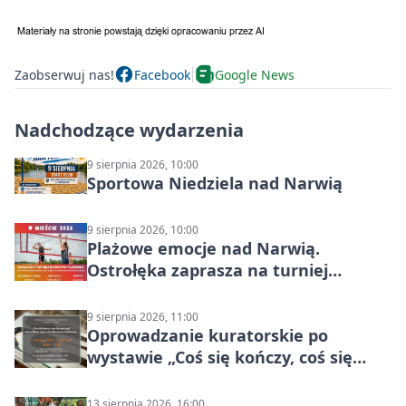
Zaobserwuj nas!
Facebook
Google News
Nadchodzące wydarzenia
9 sierpnia 2026, 10:00
Sportowa Niedziela nad Narwią
9 sierpnia 2026, 10:00
Plażowe emocje nad Narwią.
Ostrołęka zaprasza na turniej
siatkówki
9 sierpnia 2026, 11:00
Oprowadzanie kuratorskie po
wystawie „Coś się kończy, coś się
zaczyna? Pięćsetlecie włączenia
Mazowsza do Korony”
13 sierpnia 2026, 16:00