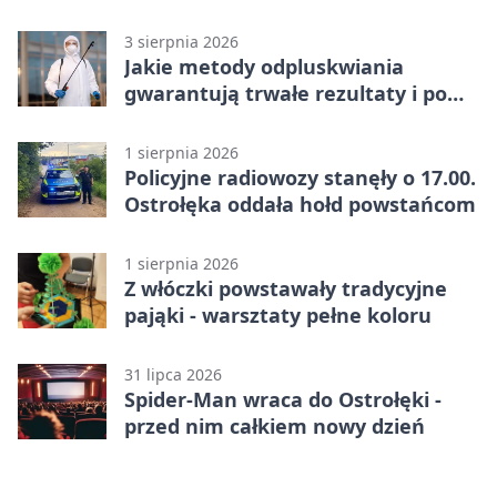
uprawnień
3 sierpnia 2026
Jakie metody odpluskwiania
gwarantują trwałe rezultaty i po
czym poznać rzetelnego
wykonawcę?
1 sierpnia 2026
Policyjne radiowozy stanęły o 17.00.
Ostrołęka oddała hołd powstańcom
1 sierpnia 2026
Z włóczki powstawały tradycyjne
pająki - warsztaty pełne koloru
31 lipca 2026
Spider-Man wraca do Ostrołęki -
przed nim całkiem nowy dzień