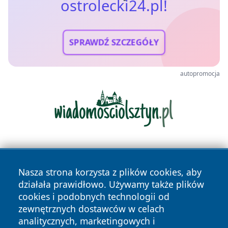
ostrolecki24.pl!
SPRAWDŹ SZCZEGÓŁY
autopromocja
Nasza strona korzysta z plików cookies, aby
działała prawidłowo. Używamy także plików
cookies i podobnych technologii od
zewnętrznych dostawców w celach
Copyright © 2026 ostrolecki24.pl Wszystkie prawa
analitycznych, marketingowych i
zastrzeżone.