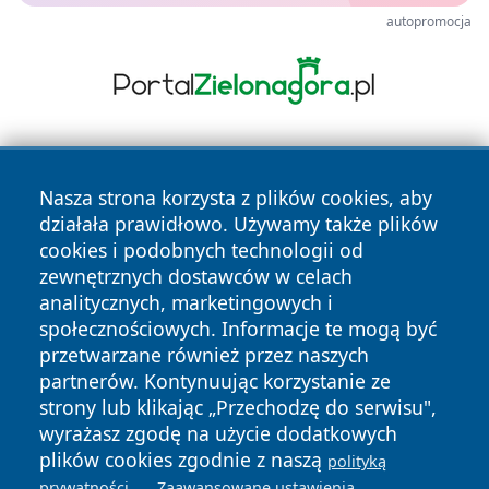
autopromocja
Nasza strona korzysta z plików cookies, aby
działała prawidłowo. Używamy także plików
cookies i podobnych technologii od
zewnętrznych dostawców w celach
Copyright © 2026 ostrolecki24.pl Wszystkie prawa
analitycznych, marketingowych i
zastrzeżone.
społecznościowych. Informacje te mogą być
przetwarzane również przez naszych
partnerów. Kontynuując korzystanie ze
Polityka
Polityka
News
Autorzy
strony lub klikając „Przechodzę do serwisu",
Prywatności
Cookies
wyrażasz zgodę na użycie dodatkowych
plików cookies zgodnie z naszą
polityką
.
.
prywatności
Zaawansowane ustawienia