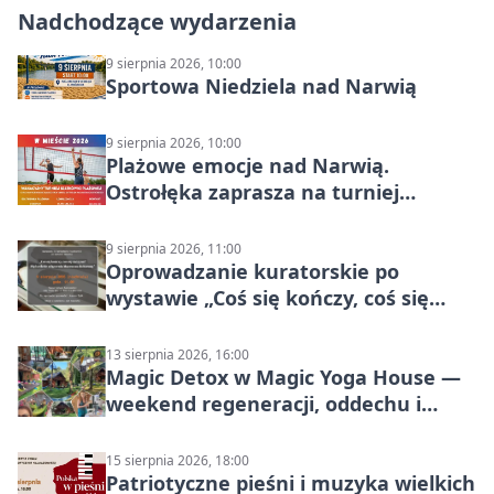
Nadchodzące wydarzenia
9 sierpnia 2026, 10:00
Sportowa Niedziela nad Narwią
9 sierpnia 2026, 10:00
Plażowe emocje nad Narwią.
Ostrołęka zaprasza na turniej
siatkówki
9 sierpnia 2026, 11:00
Oprowadzanie kuratorskie po
wystawie „Coś się kończy, coś się
zaczyna? Pięćsetlecie włączenia
Mazowsza do Korony”
13 sierpnia 2026, 16:00
Magic Detox w Magic Yoga House —
weekend regeneracji, oddechu i
ruchu
15 sierpnia 2026, 18:00
Patriotyczne pieśni i muzyka wielkich