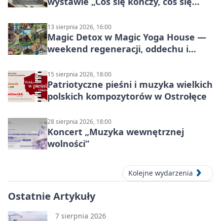
wystawie „Coś się kończy, coś się
zaczyna? Pięćsetlecie włączenia
Mazowsza do Korony”
13 sierpnia 2026, 16:00
Magic Detox w Magic Yoga House —
weekend regeneracji, oddechu i
ruchu
15 sierpnia 2026, 18:00
Patriotyczne pieśni i muzyka wielkich
polskich kompozytorów w Ostrołęce
28 sierpnia 2026, 18:00
Koncert „Muzyka wewnętrznej
wolności”
Kolejne wydarzenia
Ostatnie Artykuły
7 sierpnia 2026