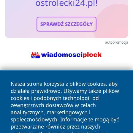
ostrolecki24.pl!
SPRAWDŹ SZCZEGÓŁY
autopromocja
Nasza strona korzysta z plików cookies, aby
działała prawidłowo. Używamy także plików
cookies i podobnych technologii od
zewnętrznych dostawców w celach
Copyright © 2026 ostrolecki24.pl Wszystkie prawa
analitycznych, marketingowych i
zastrzeżone.
społecznościowych. Informacje te mogą być
przetwarzane również przez naszych