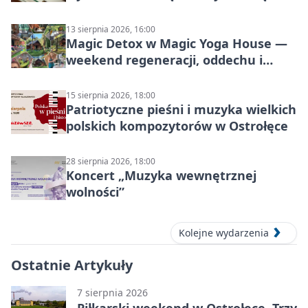
zaczyna? Pięćsetlecie włączenia
Mazowsza do Korony”
13 sierpnia 2026, 16:00
Magic Detox w Magic Yoga House —
weekend regeneracji, oddechu i
ruchu
15 sierpnia 2026, 18:00
Patriotyczne pieśni i muzyka wielkich
polskich kompozytorów w Ostrołęce
28 sierpnia 2026, 18:00
Koncert „Muzyka wewnętrznej
wolności”
Kolejne wydarzenia
Ostatnie Artykuły
7 sierpnia 2026