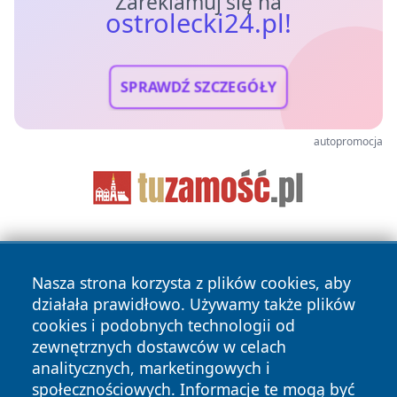
Zareklamuj się na
ostrolecki24.pl!
SPRAWDŹ SZCZEGÓŁY
autopromocja
Nasza strona korzysta z plików cookies, aby
działała prawidłowo. Używamy także plików
cookies i podobnych technologii od
zewnętrznych dostawców w celach
Copyright © 2026 ostrolecki24.pl Wszystkie prawa
analitycznych, marketingowych i
zastrzeżone.
społecznościowych. Informacje te mogą być