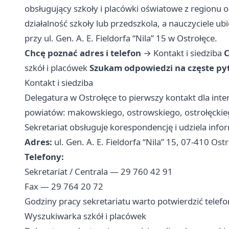
obsługujący szkoły i placówki oświatowe z regionu o
działalność szkoły lub przedszkola, a nauczyciele u
przy ul. Gen. A. E. Fieldorfa “Nila” 15 w Ostrołęce.
Chcę poznać adres i telefon
→
Kontakt i siedziba
C
szkół i placówek
Szukam odpowiedzi na częste py
Kontakt i siedziba
Delegatura w Ostrołęce to pierwszy kontakt dla int
powiatów: makowskiego, ostrowskiego, ostrołęckieg
Sekretariat obsługuje korespondencję i udziela inf
Adres:
ul. Gen. A. E. Fieldorfa “Nila” 15, 07-410 Ost
Telefony:
Sekretariat / Centrala — 29 760 42 91
Fax — 29 764 20 72
Godziny pracy sekretariatu warto potwierdzić telefo
Wyszukiwarka szkół i placówek