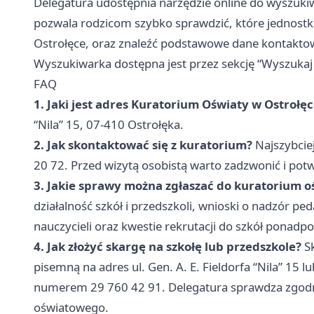
Delegatura udostępnia narzędzie online do wyszukiw
pozwala rodzicom szybko sprawdzić, które jednost
Ostrołęce, oraz znaleźć podstawowe dane kontakto
Wyszukiwarka dostępna jest przez sekcję “Wyszukaj 
FAQ
1. Jaki jest adres Kuratorium Oświaty w Ostrołę
“Nila” 15, 07-410 Ostrołęka.
2. Jak skontaktować się z kuratorium?
Najszybciej
20 72. Przed wizytą osobistą warto zadzwonić i pot
3. Jakie sprawy można zgłaszać do kuratorium o
działalność szkół i przedszkoli, wnioski o nadzór
nauczycieli oraz kwestie rekrutacji do szkół ponad
4. Jak złożyć skargę na szkołę lub przedszkole?
Sk
pisemną na adres ul. Gen. A. E. Fieldorfa “Nila” 15 
numerem 29 760 42 91. Delegatura sprawdza zgodno
oświatowego.