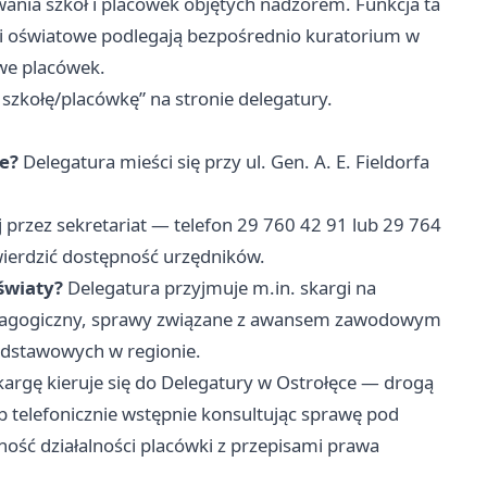
ania szkół i placówek objętych nadzorem. Funkcja ta
ki oświatowe podlegają bezpośrednio kuratorium w
we placówek.
szkołę/placówkę” na stronie delegatury.
ce?
Delegatura mieści się przy ul. Gen. A. E. Fieldorfa
 przez sekretariat — telefon 29 760 42 91 lub 29 764
wierdzić dostępność urzędników.
światy?
Delegatura przyjmuje m.in. skargi na
 pedagogiczny, sprawy związane z awansem zawodowym
podstawowych w regionie.
argę kieruje się do Delegatury w Ostrołęce — drogą
lub telefonicznie wstępnie konsultując sprawę pod
ść działalności placówki z przepisami prawa