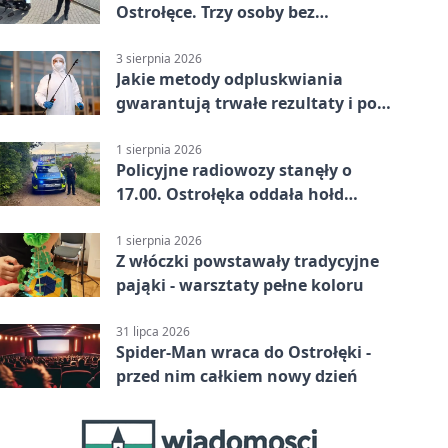
Ostrołęce. Trzy osoby bez
uprawnień
3 sierpnia 2026
Jakie metody odpluskwiania
gwarantują trwałe rezultaty i po
czym poznać rzetelnego
wykonawcę?
1 sierpnia 2026
Policyjne radiowozy stanęły o
17.00. Ostrołęka oddała hołd
powstańcom
1 sierpnia 2026
Z włóczki powstawały tradycyjne
pająki - warsztaty pełne koloru
31 lipca 2026
Spider-Man wraca do Ostrołęki -
przed nim całkiem nowy dzień