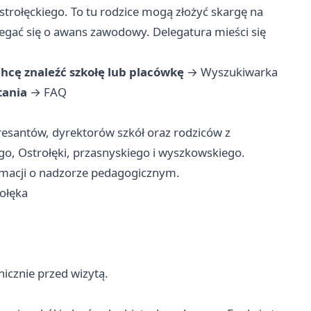
strołęckiego. To tu rodzice mogą złożyć skargę na
biegać się o awans zawodowy. Delegatura mieści się
hcę znaleźć szkołę lub placówkę
→
Wyszukiwarka
tania
→
FAQ
eresantów, dyrektorów szkół oraz rodziców z
o, Ostrołęki, przasnyskiego i wyszkowskiego.
ormacji o nadzorze pedagogicznym.
rołęka
nicznie przed wizytą.