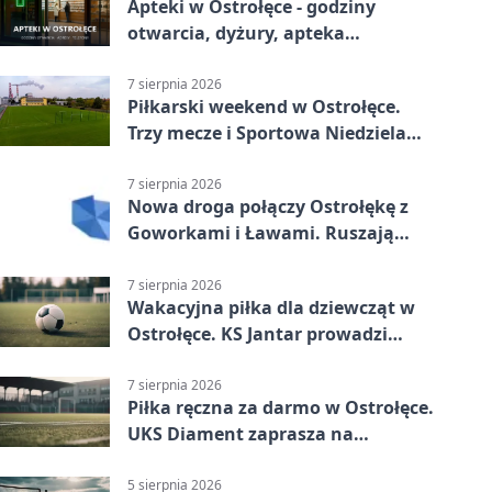
Apteki w Ostrołęce - godziny
otwarcia, dyżury, apteka
całodobowa
7 sierpnia 2026
Piłkarski weekend w Ostrołęce.
Trzy mecze i Sportowa Niedziela
nad Narwią
7 sierpnia 2026
Nowa droga połączy Ostrołękę z
Goworkami i Ławami. Ruszają
prace
7 sierpnia 2026
Wakacyjna piłka dla dziewcząt w
Ostrołęce. KS Jantar prowadzi
bezpłatne treningi
7 sierpnia 2026
Piłka ręczna za darmo w Ostrołęce.
UKS Diament zaprasza na
wakacyjne treningi
5 sierpnia 2026