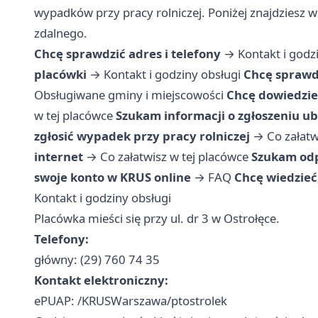
wypadków przy pracy rolniczej. Poniżej znajdziesz 
zdalnego.
Chcę sprawdzić adres i telefony
→
Kontakt i godz
placówki
→
Kontakt i godziny obsługi
Chcę sprawdz
Obsługiwane gminy i miejscowości
Chcę dowiedzieć
w tej placówce
Szukam informacji o zgłoszeniu u
zgłosić wypadek przy pracy rolniczej
→
Co załatw
internet
→
Co załatwisz w tej placówce
Szukam odp
swoje konto w KRUS online
→
FAQ
Chcę wiedzieć
Kontakt i godziny obsługi
Placówka mieści się przy ul. dr 3 w Ostrołęce.
Telefony:
główny: (29) 760 74 35
Kontakt elektroniczny:
ePUAP: /KRUSWarszawa/ptostrolek