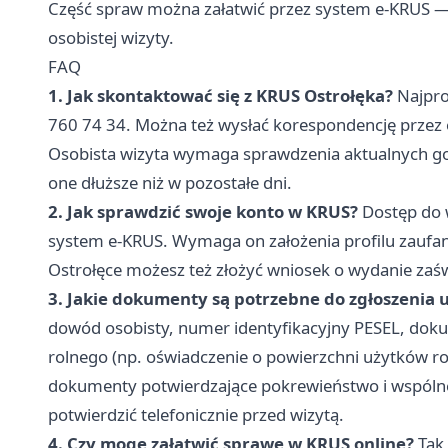
Część spraw można załatwić przez system e-KRUS —
osobistej wizyty.
FAQ
1. Jak skontaktować się z KRUS Ostrołęka?
Najpro
760 74 34. Można też wysłać korespondencję przez
Osobista wizyta wymaga sprawdzenia aktualnych god
one dłuższe niż w pozostałe dni.
2. Jak sprawdzić swoje konto w KRUS?
Dostęp do 
system e-KRUS. Wymaga on założenia profilu zauf
Ostrołęce możesz też złożyć wniosek o wydanie zaś
3. Jakie dokumenty są potrzebne do zgłoszenia
dowód osobisty, numer identyfikacyjny PESEL, do
rolnego (np. oświadczenie o powierzchni użytków r
dokumenty potwierdzające pokrewieństwo i wspóln
potwierdzić telefonicznie przed wizytą.
4. Czy mogę załatwić sprawę w KRUS online?
Tak,