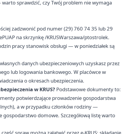
 warto sprawdzić, czy Twój problem nie wymaga
ściej zadzwonić pod numer (29) 760 74 35 lub 29
 ePUAP na skrzynkę /KRUSWarszawa/ptostrolek.
zin pracy stanowisk obsługi — w poniedziałek są
własnych danych ubezpieczeniowych uzyskasz przez
anego lub logowania bankowego. W placówce w
wiadczenia o okresach ubezpieczenia.
 ubezpieczenia w KRUS?
Podstawowe dokumenty to:
kumenty potwierdzające prowadzenie gospodarstwa
olnych), a w przypadku członków rodziny —
e gospodarstwo domowe. Szczegółową listę warto
 część spraw można załatwić przez e-KRUS: składanie