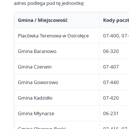
adres podlega pod tę jednostkę:
Gmina / Miejscowość
Kody pocz
Placówka Terenowa w Ostrołęce
07-400, 07-
Gmina Baranowo
06-320
Gmina Czerwin
07-407
Gmina Goworowo
07-440
Gmina Kadzidło
07-420
Gmina Młynarze
06-231
Gmina Olszewo-Borki
07-415, 07