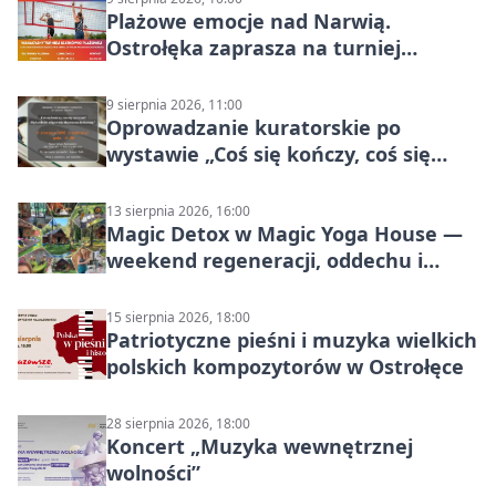
Plażowe emocje nad Narwią.
Ostrołęka zaprasza na turniej
siatkówki
9 sierpnia 2026, 11:00
Oprowadzanie kuratorskie po
wystawie „Coś się kończy, coś się
zaczyna? Pięćsetlecie włączenia
Mazowsza do Korony”
13 sierpnia 2026, 16:00
Magic Detox w Magic Yoga House —
weekend regeneracji, oddechu i
ruchu
15 sierpnia 2026, 18:00
Patriotyczne pieśni i muzyka wielkich
polskich kompozytorów w Ostrołęce
28 sierpnia 2026, 18:00
Koncert „Muzyka wewnętrznej
wolności”