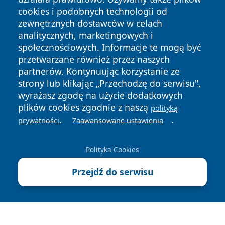
cookies i podobnych technologii od
zewnętrznych dostawców w celach
analitycznych, marketingowych i
społecznościowych. Informacje te mogą być
Copyright © 2026 ostrolecki24.pl Wszystkie prawa
przetwarzane również przez naszych
zastrzeżone.
partnerów. Kontynuując korzystanie ze
strony lub klikając „Przechodzę do serwisu",
wyrażasz zgodę na użycie dodatkowych
Polityka
Polityka
News
Autorzy
plików cookies zgodnie z naszą
Prywatności
Cookies
polityką
.
.
prywatności
Zaawansowane ustawienia
Polityka Cookies
Przejdź do serwisu