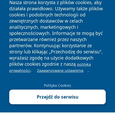
Nasza strona korzysta z plików cookies, aby
działała prawidłowo. Używamy także plików
cookies i podobnych technologii od
zewnętrznych dostawców w celach
analitycznych, marketingowych i
społecznościowych. Informacje te mogą być
Copyright © 2026 ostrolecki24.pl Wszystkie prawa
zastrzeżone.
przetwarzane również przez naszych
partnerów. Kontynuując korzystanie ze
strony lub klikając „Przechodzę do serwisu",
Polityka
Polityka
wyrażasz zgodę na użycie dodatkowych
News
Autorzy
Prywatności
Cookies
plików cookies zgodnie z naszą
polityką
.
.
prywatności
Zaawansowane ustawienia
Polityka Cookies
Przejdź do serwisu