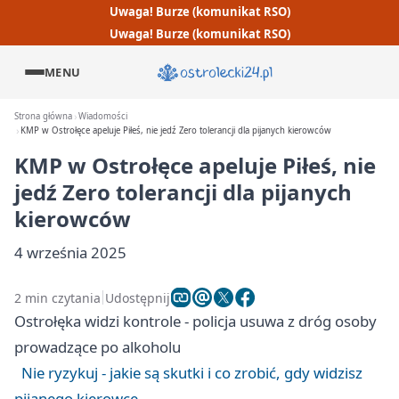
Uwaga! Burze (komunikat RSO)
Uwaga! Burze (komunikat RSO)
MENU
Strona główna
Wiadomości
KMP w Ostrołęce apeluje Piłeś, nie jedź Zero tolerancji dla pijanych kierowców
KMP w Ostrołęce apeluje Piłeś, nie
jedź Zero tolerancji dla pijanych
kierowców
4 września 2025
2 min czytania
Udostępnij
Ostrołęka widzi kontrole - policja usuwa z dróg osoby
prowadzące po alkoholu
Nie ryzykuj - jakie są skutki i co zrobić, gdy widzisz
pijanego kierowcę