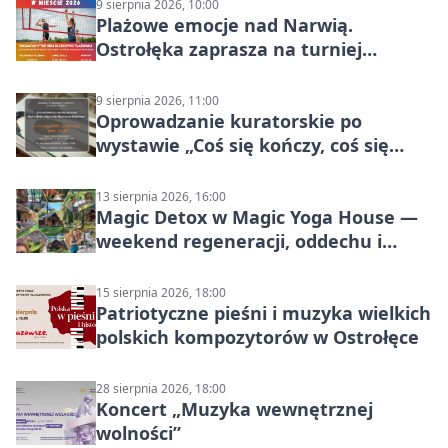
9 sierpnia 2026, 10:00
Plażowe emocje nad Narwią.
Ostrołęka zaprasza na turniej
siatkówki
9 sierpnia 2026, 11:00
Oprowadzanie kuratorskie po
wystawie „Coś się kończy, coś się
zaczyna? Pięćsetlecie włączenia
Mazowsza do Korony”
13 sierpnia 2026, 16:00
Magic Detox w Magic Yoga House —
weekend regeneracji, oddechu i
ruchu
15 sierpnia 2026, 18:00
Patriotyczne pieśni i muzyka wielkich
polskich kompozytorów w Ostrołęce
28 sierpnia 2026, 18:00
Koncert „Muzyka wewnętrznej
wolności”