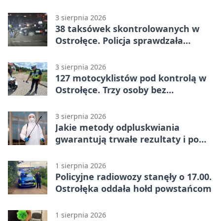
3 sierpnia 2026
38 taksówek skontrolowanych w
Ostrołęce. Policja sprawdzała
przewozy z aplikacji
3 sierpnia 2026
127 motocyklistów pod kontrolą w
Ostrołęce. Trzy osoby bez
uprawnień
3 sierpnia 2026
Jakie metody odpluskwiania
gwarantują trwałe rezultaty i po
czym poznać rzetelnego
wykonawcę?
1 sierpnia 2026
Policyjne radiowozy stanęły o 17.00.
Ostrołęka oddała hołd powstańcom
1 sierpnia 2026